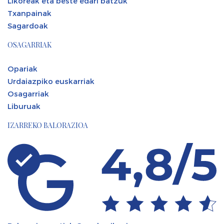
Likoreak eta beste edari batzuk
Txanpainak
Sagardoak
OSAGARRIAK
Opariak
Urdaiazpiko euskarriak
Osagarriak
Liburuak
IZARREKO BALORAZIOA