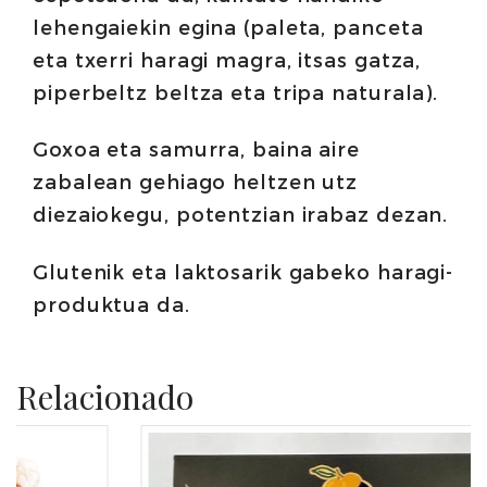
lehengaiekin egina (paleta, panceta
eta txerri haragi magra, itsas gatza,
piperbeltz beltza eta tripa naturala).
Goxoa eta samurra, baina aire
zabalean gehiago heltzen utz
diezaiokegu, potentzian irabaz dezan.
Glutenik eta laktosarik gabeko haragi-
produktua da.
Relacionado