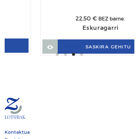
22,50
€
BEZ barne.
Eskuragarri
SASKIRA GEHITU
LOTURAK
Kontaktua