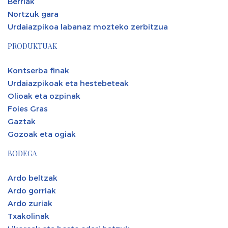
Berriak
Nortzuk gara
Urdaiazpikoa labanaz mozteko zerbitzua
PRODUKTUAK
Kontserba finak
Urdaiazpikoak eta hestebeteak
Olioak eta ozpinak
Foies Gras
Gaztak
Gozoak eta ogiak
BODEGA
Ardo beltzak
Ardo gorriak
Ardo zuriak
Txakolinak