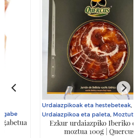
Urdaiazpikoak eta hestebeteak
,
Urdaiazpikoa eta paleta
,
Moztuta
Ezkur urdaiazpiko Iberiko eskuz
moztua 100g | Quercus