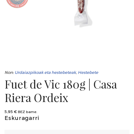
Non:
Urdaiazpikoak eta hestebeteak
,
Hestebete
Fuet de Vic 180g | Casa
Riera Ordeix
5,95
€
BEZ barne.
Eskuragarri