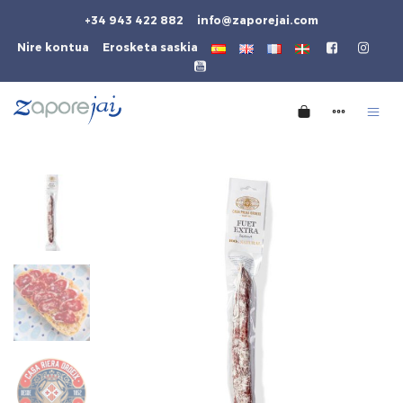
+34 943 422 882
info@zaporejai.com
Nire kontua
Erosketa saskia