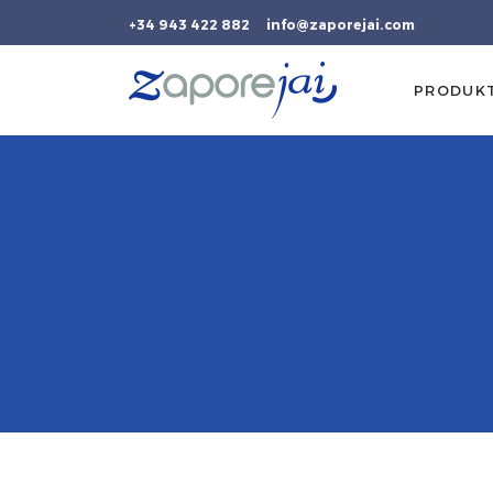
+34 943 422 882
info@zaporejai.com
PRODUK