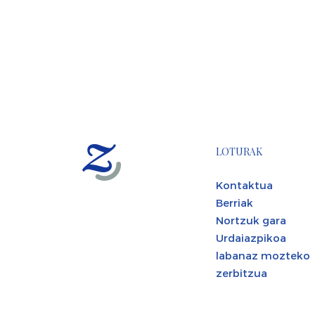
LOTURAK
Kontaktua
Berriak
Nortzuk gara
Urdaiazpikoa
labanaz mozteko
zerbitzua