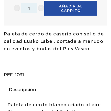
AÑADIR AL
CARRITO
Paleta
de
caserío
Paleta de cerdo de caserío con sello de
entera
calidad Eusko Label, cortada a menudo
con
en eventos y bodas del País Vasco.
hueso
5,5Kg/6,5Kg
|
Urdetxe
REF:
1031
cantidad
Descripción
Paleta de cerdo blanco criado al aire