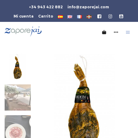
+34 943 422 882
info@zaporejai.com
Mi cuenta
Carrito