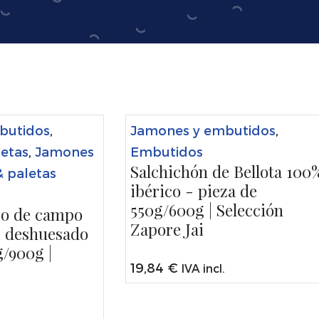
butidos
,
Jamones y embutidos
,
etas
,
Jamones
Embutidos
Salchichón de Bellota 100
 paletas
ibérico - pieza de
550g/600g | Selección
bo de campo
Zapore Jai
- deshuesado
g/900g |
19,84
€
IVA incl.
.