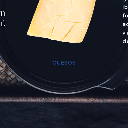
i
an
f
n!
ac
v
d
FOIES GRAS Y PATÉS