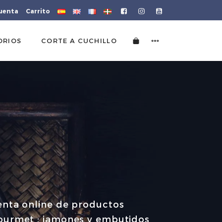
cuenta
Carrito
ORIOS
CORTE A CUCHILLO
enta online de productos
ourmet : jamones y embutidos