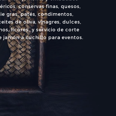
béricos, conservas finas, quesos,
oie gras, patés, condimentos,
eites de oliva, vinagres, dulces,
inos, licores…y servicio de corte
e jamón a cuchillo para eventos.
CONSERVAS SELECTAS
ACEITE