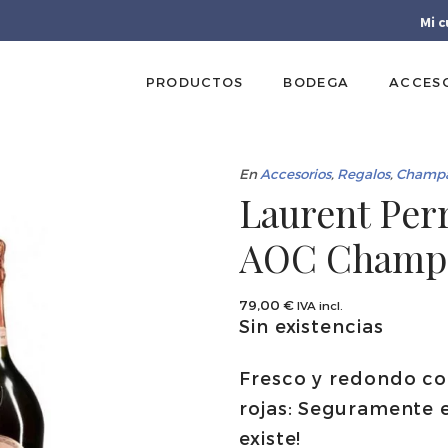
Mi 
PRODUCTOS
BODEGA
ACCES
En
Accesorios
,
Regalos
,
Champa
Laurent Perr
AOC Champ
79,00
€
IVA incl.
Sin existencias
Fresco y redondo co
rojas: Seguramente
existe!