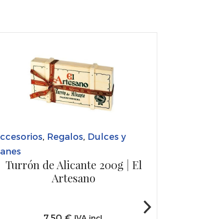
ccesorios
,
Regalos
,
Dulces y
anes
Turrón de Alicante 200g | El
Artesano
7,50
€
IVA incl.