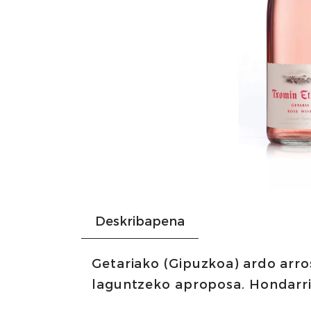
Deskribapena
Getariako (Gipuzkoa) ardo arros
laguntzeko aproposa. Hondarrib