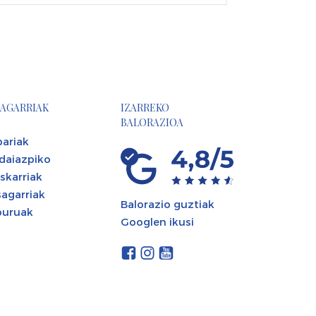
AGARRIAK
IZARREKO
BALORAZIOA
ariak
daiazpiko
skarriak
agarriak
Balorazio guztiak
buruak
Googlen ikusi