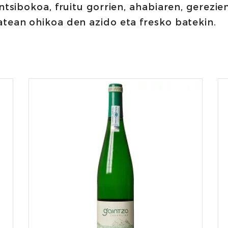
entsibokoa, fruitu gorrien, ahabiaren, gerez
atean ohikoa den azido eta fresko batekin.