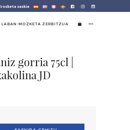
Erosketa saskia
 LABAN-MOZKETA ZERBITZUA
iz gorria 75cl |
xakolina JD
SASKIRA GEHITU