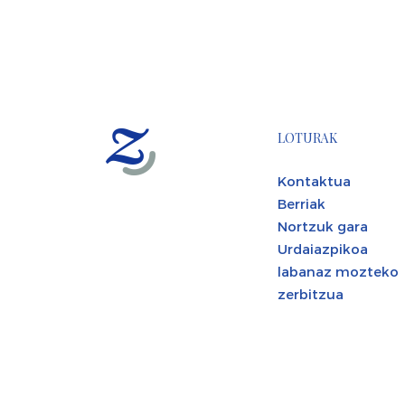
LOTURAK
Kontaktua
Berriak
Nortzuk gara
Urdaiazpikoa
labanaz mozteko
zerbitzua