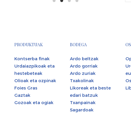
PRODUKTUAK
BODEGA
OS
Kontserba finak
Ardo beltzak
Op
Urdaiazpikoak eta
Ardo gorriak
Ur
hestebeteak
Ardo zuriak
eu
Olioak eta ozpinak
Txakolinak
Os
Foies Gras
Likoreak eta beste
Li
Gaztak
edari batzuk
Gozoak eta ogiak
Txanpainak
Sagardoak