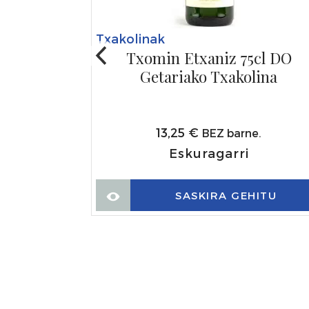
Txakolinak
Txomin Etxaniz 75cl DO
Getariako Txakolina
akolina JD
13,25
€
BEZ barne.
Eskuragarri
.
SASKIRA GEHITU
ITU