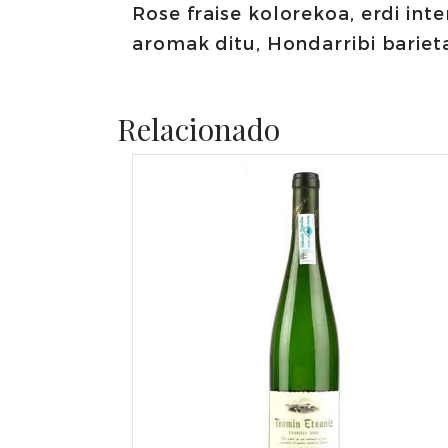
Rose fraise kolorekoa, erdi int
aromak ditu, Hondarribi bariet
Relacionado