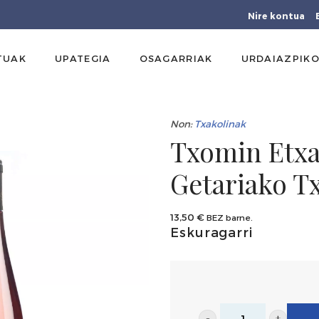
Nire kontua
TUAK
UPATEGIA
OSAGARRIAK
URDAIAZPIKO
Non:
Txakolinak
Txomin Etxan
Getariako T
13,50
€
BEZ barne.
Eskuragarri