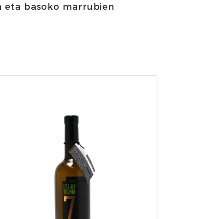
ien eta basoko marrubien