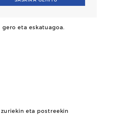
a gero eta eskatuagoa.
zuriekin eta postreekin