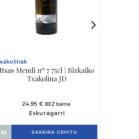
xakolinak
Itsas Mendi nº 7 75cl | Bizkaiko
Txakolina JD
24,95
€
BEZ barne.
Eskuragarri
SASKIRA GEHITU