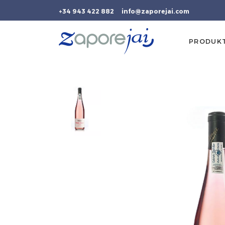
+34 943 422 882
info@zaporejai.com
PRODUK