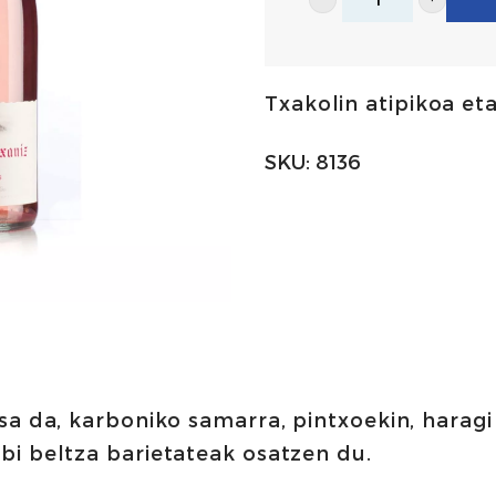
Txomin
Etxaniz
gorria
Txakolin atipikoa et
75cl
|
SKU:
8136
Getariako
Txakolina
JD
kopurua
a da, karboniko samarra, pintxoekin, haragi 
i beltza barietateak osatzen du.