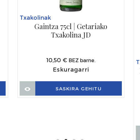
Txakolinak
Gaintza 75cl | Getariako
Txakolina JD
10,50
€
BEZ barne.
T
Eskuragarri
SASKIRA GEHITU