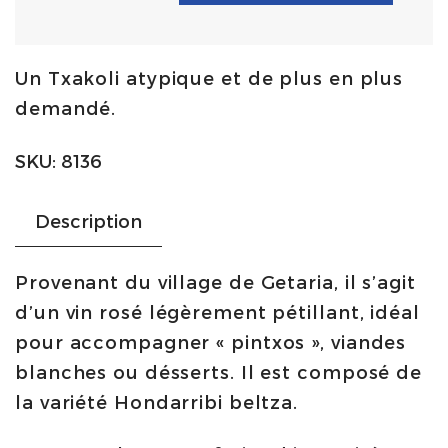
Etxaniz
rosé
Un Txakoli atypique et de plus en plus
75cl
demandé.
|
DO
SKU:
8136
Getariako
Txakolina
Description
quantity
Provenant du village de Getaria, il s’agit
d’un vin rosé légèrement pétillant, idéal
pour accompagner « pintxos », viandes
blanches ou désserts. Il est composé de
la variété Hondarribi beltza.