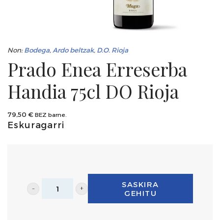
Non:
Bodega
,
Ardo beltzak
,
D.O. Rioja
Prado Enea Erreserba
Handia 75cl DO Rioja
79,50
€
BEZ barne.
Eskuragarri
SASKIRA
GEHITU
Prado
Enea