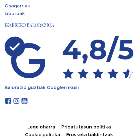
Osagarriak
Liburuak
IZARREKO BALORAZIOA
Balorazio guztiak Googlen ikusi
Lege oharra
Pribatutasun politika
Cookie politika
Erosketa baldintzak