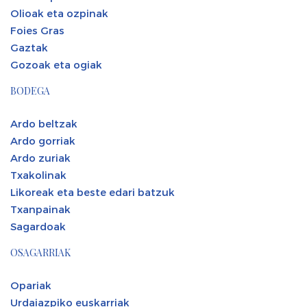
Olioak eta ozpinak
Foies Gras
Gaztak
Gozoak eta ogiak
BODEGA
Ardo beltzak
Ardo gorriak
Ardo zuriak
Txakolinak
Likoreak eta beste edari batzuk
Txanpainak
Sagardoak
OSAGARRIAK
Opariak
Urdaiazpiko euskarriak