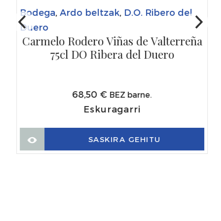
Bodega
,
Ardo beltzak
,
D.O. Ribero del
Duero
Carmelo Rodero Viñas de Valterreña
75cl DO Ribera del Duero
68,50
€
BEZ barne.
Eskuragarri
SASKIRA GEHITU