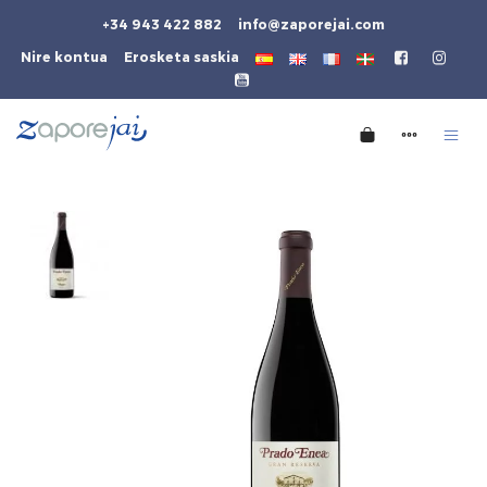
+34 943 422 882
info@zaporejai.com
Nire kontua
Erosketa saskia