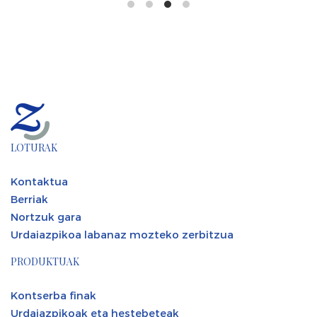
LOTURAK
Kontaktua
Berriak
Nortzuk gara
Urdaiazpikoa labanaz mozteko zerbitzua
PRODUKTUAK
Kontserba finak
Urdaiazpikoak eta hestebeteak