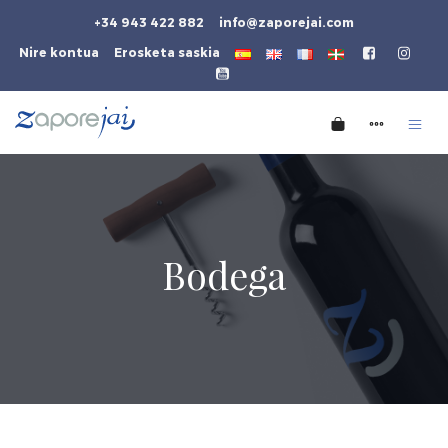
+34 943 422 882
info@zaporejai.com
Nire kontua
Erosketa saskia
Bodega