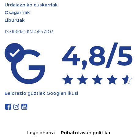
Urdaiazpiko euskarriak
Osagarriak
Liburuak
IZARREKO BALORAZIOA
Balorazio guztiak Googlen ikusi
Lege oharra
Pribatutasun politika