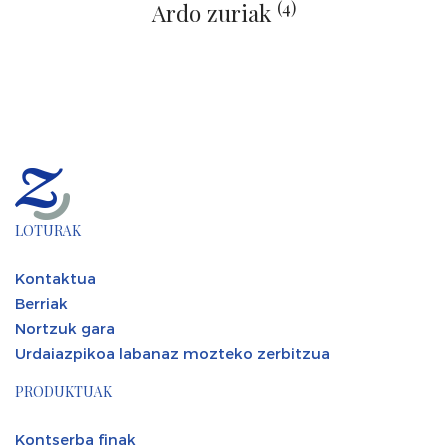
(4)
Ardo zuriak
LOTURAK
Kontaktua
Berriak
Nortzuk gara
Urdaiazpikoa labanaz mozteko zerbitzua
PRODUKTUAK
Kontserba finak