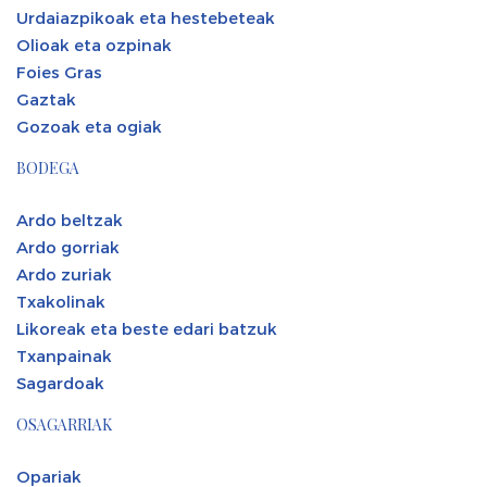
Urdaiazpikoak eta hestebeteak
Olioak eta ozpinak
Foies Gras
Gaztak
Gozoak eta ogiak
BODEGA
Ardo beltzak
Ardo gorriak
Ardo zuriak
Txakolinak
Likoreak eta beste edari batzuk
Txanpainak
Sagardoak
OSAGARRIAK
Opariak