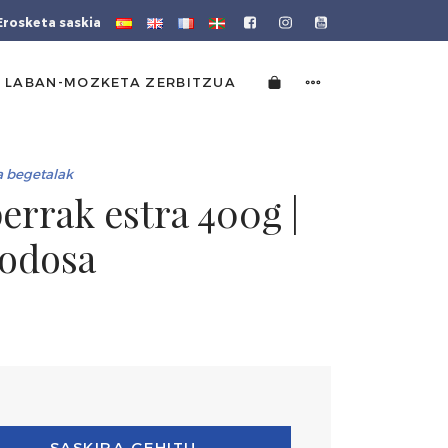
Erosketa saskia
 LABAN-MOZKETA ZERBITZUA
a begetalak
perrak estra 400g |
Lodosa
SASKIRA GEHITU