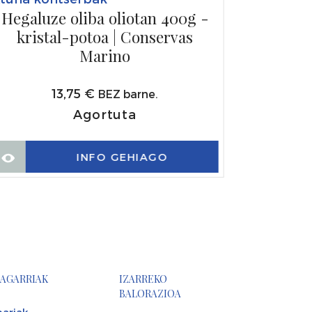
Hegaluze oliba oliotan 400g -
kristal-potoa | Conservas
Marino
13,75
€
BEZ barne.
Agortuta
INFO GEHIAGO
AGARRIAK
IZARREKO
BALORAZIOA
ariak