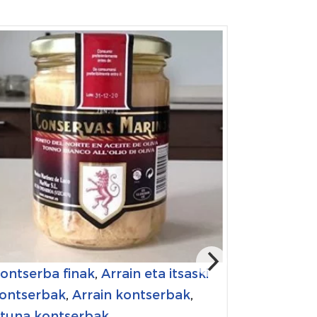
ontserba finak
,
Arrain eta itsaski
ontserbak
,
Arrain kontserbak
,
tuna kontserbak