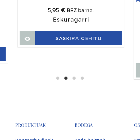
5,95
€
BEZ barne.
Eskuragarri
SASKIRA GEHITU
PRODUKTUAK
BODEGA
OS
Kontserba finak
Ardo beltzak
Op