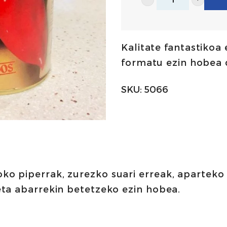
Pikilloko
biperrak
estra
Kalitate fantastikoa
400g
formatu ezin hobea 
|
Conservas
SKU:
5066
Lodosa
kopurua
soko piperrak, zurezko suari erreak, apartek
i eta abarrekin betetzeko ezin hobea.