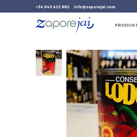
+34 943 422 882
info@zaporejai.com
PRODUK