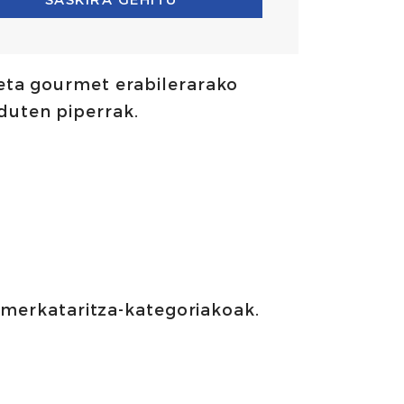
 eta gourmet erabilerarako
duten piperrak.
o merkataritza-kategoriakoak.