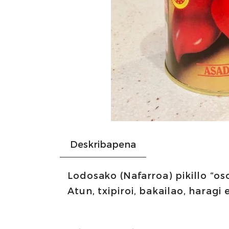
Deskribapena
Lodosako (Nafarroa) pikillo “o
Atun, txipiroi, bakailao, harag