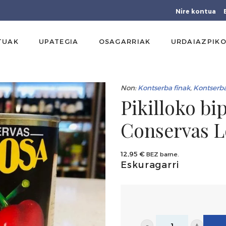
Nire kontua
TUAK
UPATEGIA
OSAGARRIAK
URDAIAZPIKO
Non:
Kontserba finak
,
Kontserb
Pikilloko bi
Conservas 
12,95
€
BEZ barne.
Eskuragarri