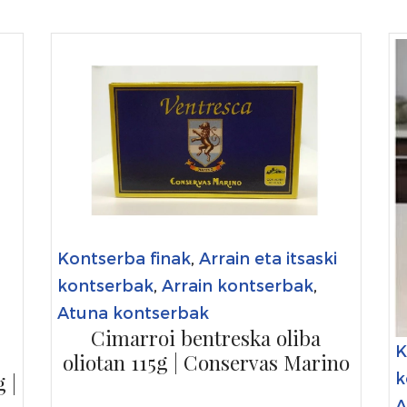
Kontserba finak
,
Arrain eta itsaski
kontserbak
,
Arrain kontserbak
,
Atuna kontserbak
Cimarroi bentreska oliba
K
oliotan 115g | Conservas Marino
k
 |
A