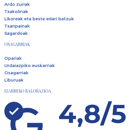
Ardo zuriak
Txakolinak
Likoreak eta beste edari batzuk
Txanpainak
Sagardoak
OSAGARRIAK
Opariak
Urdaiazpiko euskarriak
Osagarriak
Liburuak
IZARREKO BALORAZIOA