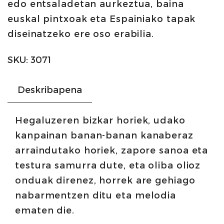
edo entsaladetan aurkeztua, baina
|
euskal pintxoak eta Espainiako tapak
Ortiz
diseinatzeko ere oso erabilia.
kopurua
SKU:
3071
Deskribapena
Hegaluzeren bizkar horiek, udako
kanpainan banan-banan kanaberaz
arraindutako horiek, zapore sanoa eta
testura samurra dute, eta oliba olioz
onduak direnez, horrek are gehiago
nabarmentzen ditu eta melodia
ematen die.