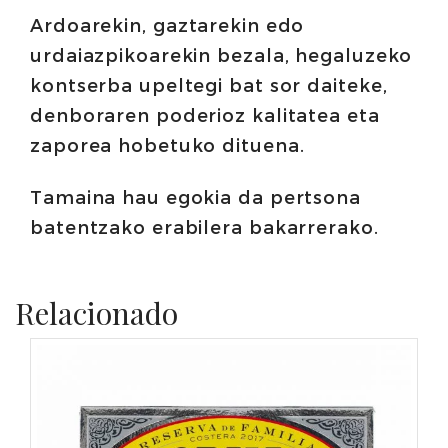
Ardoarekin, gaztarekin edo
urdaiazpikoarekin bezala, hegaluzeko
kontserba upeltegi bat sor daiteke,
denboraren poderioz kalitatea eta
zaporea hobetuko dituena.
Tamaina hau egokia da pertsona
batentzako erabilera bakarrerako.
Relacionado