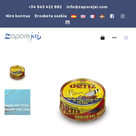
+34 943 422 882
info@zaporejai.com
Nire kontua
Erosketa saskia