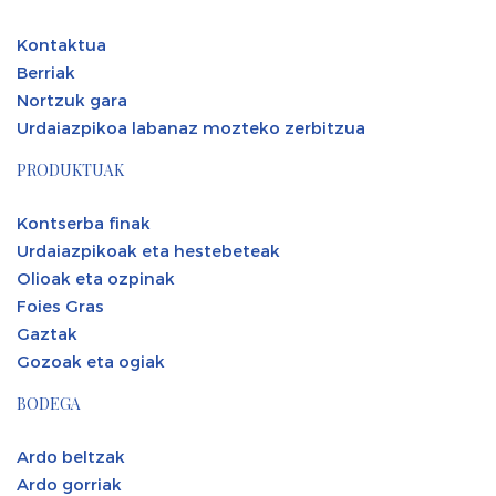
Kontaktua
Berriak
Nortzuk gara
Urdaiazpikoa labanaz mozteko zerbitzua
PRODUKTUAK
Kontserba finak
Urdaiazpikoak eta hestebeteak
Olioak eta ozpinak
Foies Gras
Gaztak
Gozoak eta ogiak
BODEGA
Ardo beltzak
Ardo gorriak