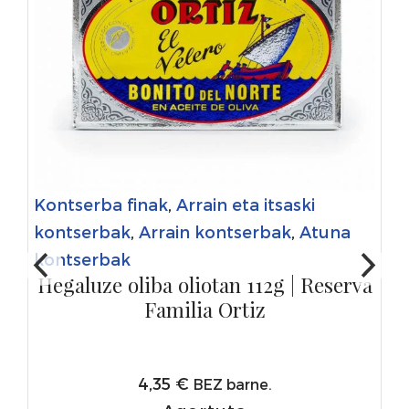
Kontserba finak
,
Arrain eta itsaski
kontserbak
,
Arrain kontserbak
,
Atuna
kontserbak
Hegaluze oliba oliotan 112g | Reserva
Familia Ortiz
4,35
€
BEZ barne.