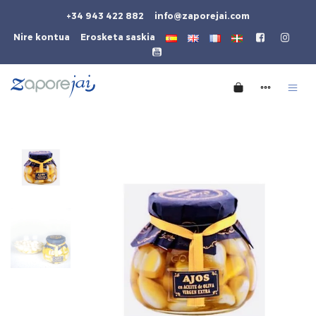
+34 943 422 882
info@zaporejai.com
Nire kontua
Erosketa saskia