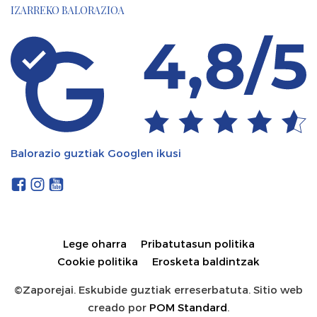
IZARREKO BALORAZIOA
Balorazio guztiak Googlen ikusi
Lege oharra
Pribatutasun politika
Cookie politika
Erosketa baldintzak
©Zaporejai. Eskubide guztiak erreserbatuta. Sitio web
creado por
POM Standard
.