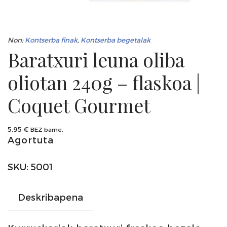
Non:
Kontserba finak
,
Kontserba begetalak
Baratxuri leuna oliba
oliotan 240g – flaskoa |
Coquet Gourmet
5,95
€
BEZ barne.
Agortuta
SKU:
5001
Deskribapena