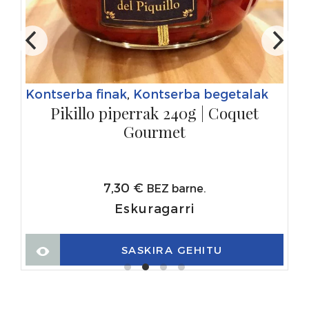
Kontserba finak
,
Kontserba begetalak
Pikillo piperrak 240g | Coquet
Gourmet
7,30
€
BEZ barne.
Eskuragarri
SASKIRA GEHITU