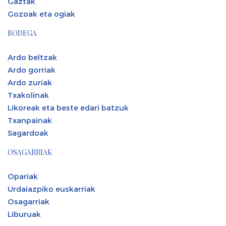
Gaztak
Gozoak eta ogiak
BODEGA
Ardo beltzak
Ardo gorriak
Ardo zuriak
Txakolinak
Likoreak eta beste edari batzuk
Txanpainak
Sagardoak
OSAGARRIAK
Opariak
Urdaiazpiko euskarriak
Osagarriak
Liburuak