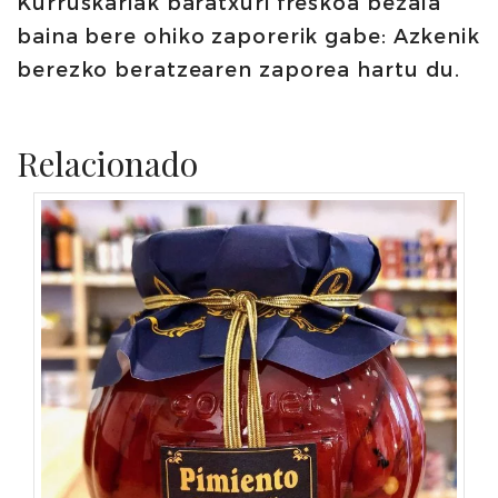
Kurruskariak baratxuri freskoa bezala
baina bere ohiko zaporerik gabe: Azkenik
berezko beratzearen zaporea hartu du.
Relacionado