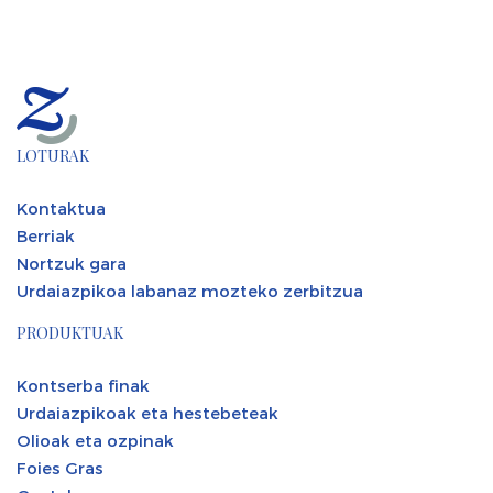
LOTURAK
Kontaktua
Berriak
Nortzuk gara
Urdaiazpikoa labanaz mozteko zerbitzua
PRODUKTUAK
Kontserba finak
Urdaiazpikoak eta hestebeteak
Olioak eta ozpinak
Foies Gras