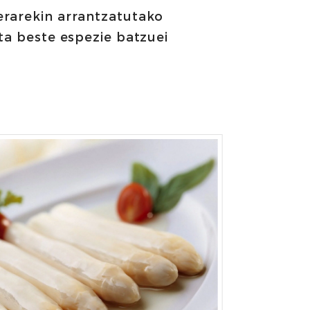
erarekin arrantzatutako
eta beste espezie batzuei