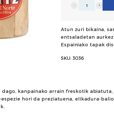
Hegaluze
oliba
oliotan
Atun zuri bikaina, sa
220g
entsaladetan aurkez
|
Espainiako tapak dis
Ortiz
kopurua
SKU:
3036
dago, kanpainako arrain freskotik abiatuta,
-espezie hori da preziatuena, elikadura-bali
k.