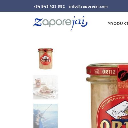
+34 943 422 882
info@zaporejai.com
PRODUK