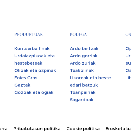
PRODUKTUAK
BODEGA
OS
Kontserba finak
Ardo beltzak
Op
Urdaiazpikoak eta
Ardo gorriak
Ur
hestebeteak
Ardo zuriak
eu
Olioak eta ozpinak
Txakolinak
Os
Foies Gras
Likoreak eta beste
Li
Gaztak
edari batzuk
Gozoak eta ogiak
Txanpainak
Sagardoak
arra
Pribatutasun politika
Cookie politika
Erosketa b