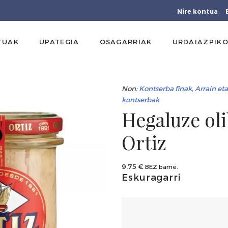
Nire kontua
TUAK
UPATEGIA
OSAGARRIAK
URDAIAZPIKO
Non:
Kontserba finak
,
Arrain eta
kontserbak
Hegaluze oli
Ortiz
9,75
€
BEZ barne.
Eskuragarri