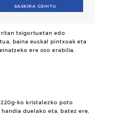
SASKIRA GEHITU
rritan txigortuetan edo
tua, baina euskal pintxoak eta
einatzeko ere oso erabilia.
 220g-ko kristalezko poto
o handia duelako eta, batez ere,