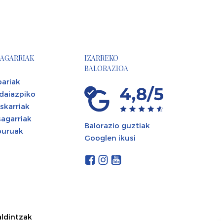
AGARRIAK
IZARREKO
BALORAZIOA
ariak
daiazpiko
skarriak
agarriak
Balorazio guztiak
buruak
Googlen ikusi
aldintzak