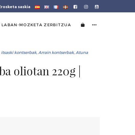
Erosketa saskia
 LABAN-MOZKETA ZERBITZUA
 itsaski kontserbak
,
Arrain kontserbak
,
Atuna
ba oliotan 220g |