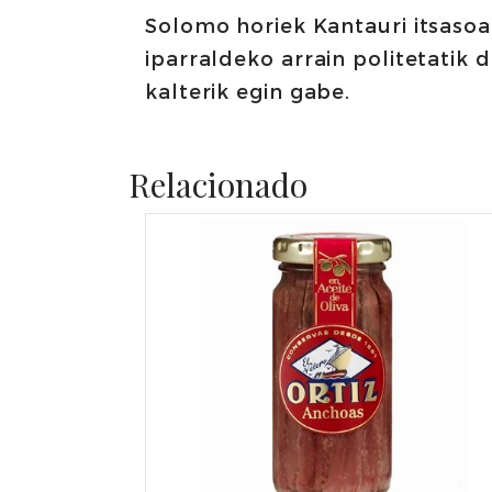
Solomo horiek Kantauri itsasoa
iparraldeko arrain politetatik 
kalterik egin gabe.
Relacionado