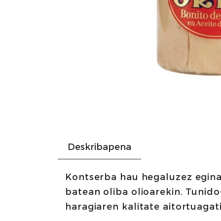
Deskribapena
Kontserba hau hegaluzez egina 
batean oliba olioarekin. Tunido
haragiaren kalitate aitortuagati