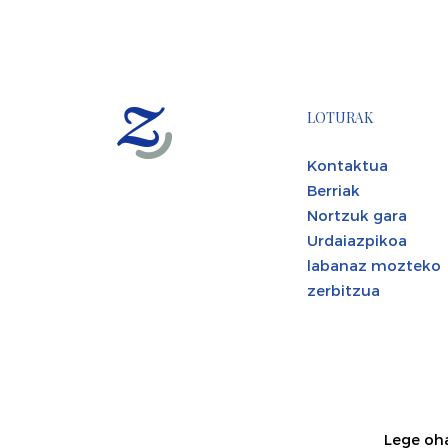
LOTURAK
Kontaktua
Berriak
Nortzuk gara
Urdaiazpikoa
labanaz mozteko
zerbitzua
Lege oh