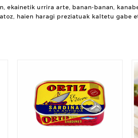
n, ekainetik urrira arte, banan-banan, kanab
datoz, haien haragi preziatuak kaltetu gabe 