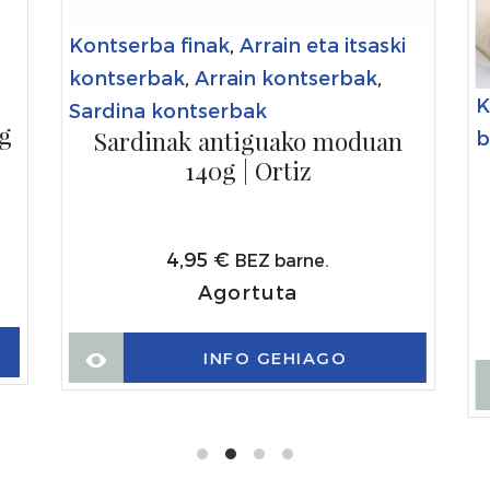
Kontserba finak
,
Arrain eta itsaski
kontserbak
,
Arrain kontserbak
,
K
Sardina kontserbak
6g
Sardinak antiguako moduan
b
140g | Ortiz
4,95
€
BEZ barne.
Agortuta
INFO GEHIAGO