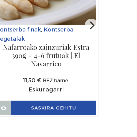
ontserba finak
,
Kontserba
egetalak
Nafarroako zainzuriak Estra
390g - 4-6 frutuak | El
Navarrico
11,50
€
BEZ barne.
Eskuragarri
SASKIRA GEHITU