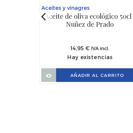
Aceites y vinagres
Aceite de oliva ecológico 50cl 
Nuñez de Prado
14,95
€
IVA incl.
Hay existencias
extra 50cl
as
AÑADIR AL CARRITO
s
RRITO