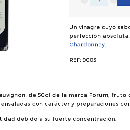
Vinagre
agridulce
de
Un vinagre cuyo sabo
Cabernet
perfección absoluta, 
Sauvignon
Chardonnay
.
50cl
|
REF:
9003
Forum
cantidad
auvignon, de 50cl de la marca Forum, fruto 
a ensaladas con carácter y preparaciones co
idad debido a su fuerte concentración.