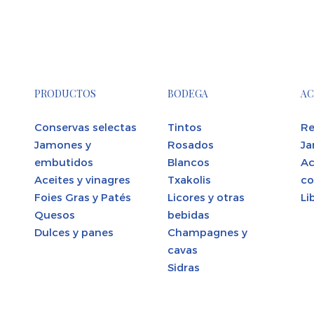
PRODUCTOS
BODEGA
AC
Conservas selectas
Tintos
Re
Jamones y
Rosados
Ja
embutidos
Blancos
Ac
Aceites y vinagres
Txakolis
co
Foies Gras y Patés
Licores y otras
Li
Quesos
bebidas
Dulces y panes
Champagnes y
cavas
Sidras