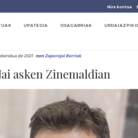
Nire kontua
TUAK
UPATEGIA
OSAGARRIAK
URDAIAZPIKO
 abendua de 2021
non
Zaporejai Berriak
Jai asken Zinemaldian