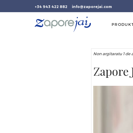
+34 943 422 882
info@zaporejai.com
PRODUK
Non argitaratu 1 de
Zapore 