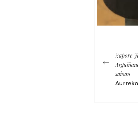
Zapore J
Arguiñan
saioan
Aurrek