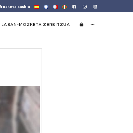
Erosketa saskia
 LABAN-MOZKETA ZERBITZUA