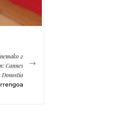
inemako 2
an: Cannes
a Donostia
rrengoa