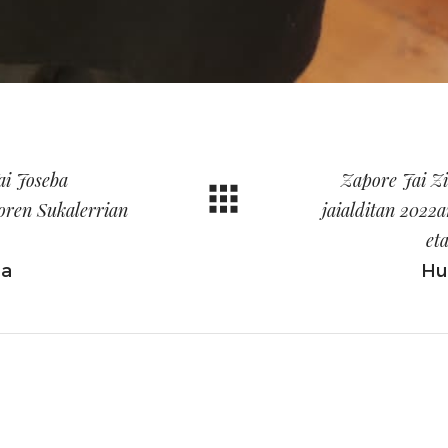
ai Joseba
Zapore Jai Z
oren Sukalerrian
jaialditan 2022
et
oa
Hu