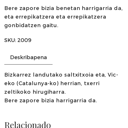
Bere zapore bizia benetan harrigarria da,
saltxitxoi
eta errepikatzera eta errepikatzera
osoa
gonbidatzen gaitu.
500g
|
SKU:
2009
Casa
Riera
Deskribapena
Ordeix
kopurua
Bizkarrez landutako saltxitxoia eta, Vic-
eko (Catalunya-ko) herrian, txerri
zeltikoko hirugiharra.
Bere zapore bizia harrigarria da.
Relacionado