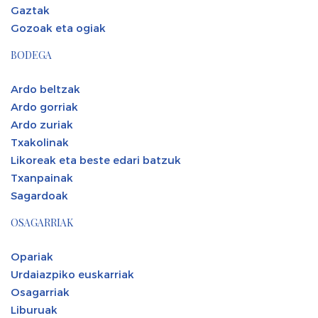
Gaztak
Gozoak eta ogiak
BODEGA
Ardo beltzak
Ardo gorriak
Ardo zuriak
Txakolinak
Likoreak eta beste edari batzuk
Txanpainak
Sagardoak
OSAGARRIAK
Opariak
Urdaiazpiko euskarriak
Osagarriak
Liburuak