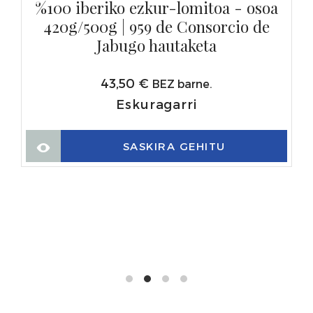
%100 iberiko ezkur-lomitoa - osoa
420g/500g | 959 de Consorcio de
Jabugo hautaketa
43,50
€
BEZ barne.
Eskuragarri
SASKIRA GEHITU