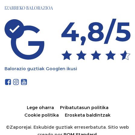
IZARREKO BALORAZIOA
Balorazio guztiak Googlen ikusi
Lege oharra
Pribatutasun politika
Cookie politika
Erosketa baldintzak
©Zaporejai. Eskubide guztiak erreserbatuta. Sitio web
creado por
POM Standard
.