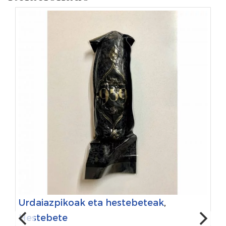
Urdaiazpikoak eta hestebeteak
,
Hestebete