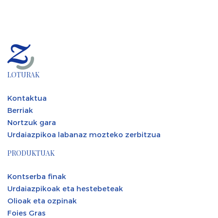
LOTURAK
Kontaktua
Berriak
Nortzuk gara
Urdaiazpikoa labanaz mozteko zerbitzua
PRODUKTUAK
Kontserba finak
Urdaiazpikoak eta hestebeteak
Olioak eta ozpinak
Foies Gras