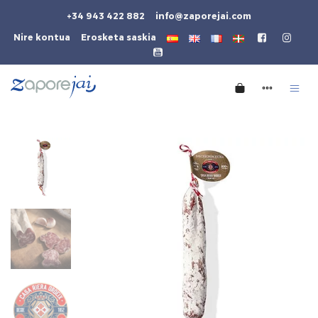
+34 943 422 882
info@zaporejai.com
Nire kontua
Erosketa saskia