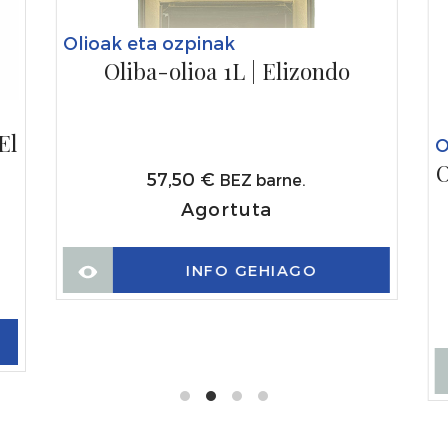
Olioak eta ozpinak
Oliba-olioa 1L | Elizondo
El
O
O
57,50
€
BEZ barne.
Agortuta
INFO GEHIAGO