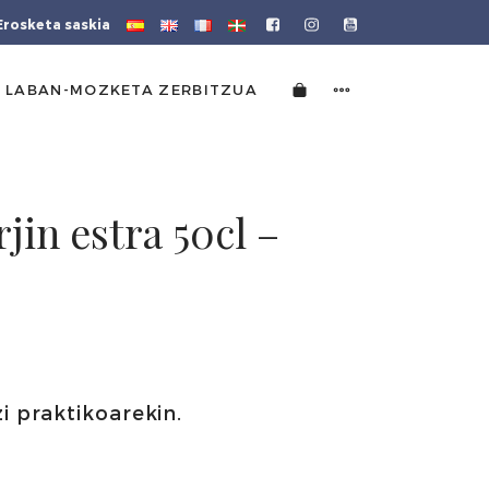
Erosketa saskia
 LABAN-MOZKETA ZERBITZUA
rjin estra 50cl –
i praktikoarekin.