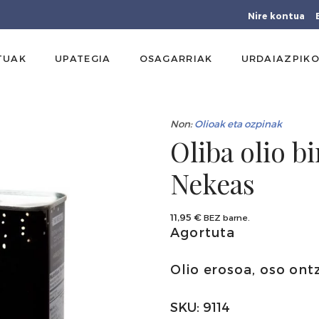
Nire kontua
TUAK
UPATEGIA
OSAGARRIAK
URDAIAZPIKO
Non:
Olioak eta ozpinak
Oliba olio bi
Nekeas
11,95
€
BEZ barne.
Agortuta
Olio erosoa, oso ontz
SKU:
9114