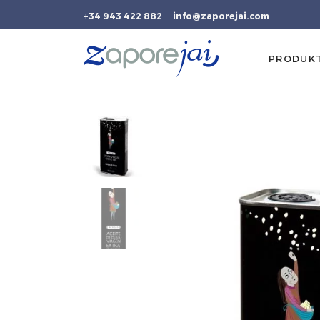
+34 943 422 882
info@zaporejai.com
PRODUK