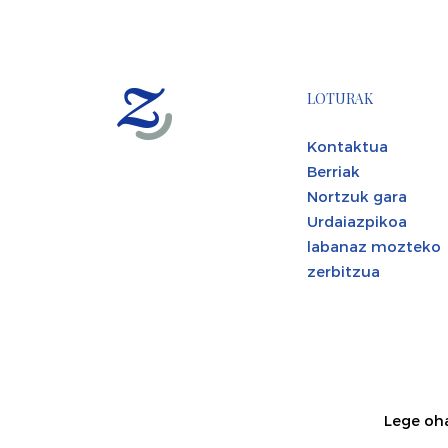
LOTURAK
Kontaktua
Berriak
Nortzuk gara
Urdaiazpikoa
labanaz mozteko
zerbitzua
Lege oh