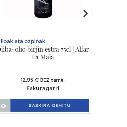
lioak eta ozpinak
liba-olio birjin estra 75cl | Alfar
La Maja
12,95
€
BEZ barne.
Eskuragarri
SASKIRA GEHITU