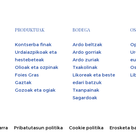
PRODUKTUAK
BODEGA
OS
Kontserba finak
Ardo beltzak
Op
Urdaiazpikoak eta
Ardo gorriak
Ur
hestebeteak
Ardo zuriak
eu
Olioak eta ozpinak
Txakolinak
Os
Foies Gras
Likoreak eta beste
Li
Gaztak
edari batzuk
Gozoak eta ogiak
Txanpainak
Sagardoak
arra
Pribatutasun politika
Cookie politika
Erosketa b