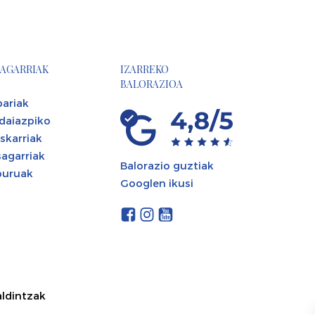
AGARRIAK
IZARREKO
BALORAZIOA
ariak
daiazpiko
skarriak
agarriak
Balorazio guztiak
buruak
Googlen ikusi
aldintzak