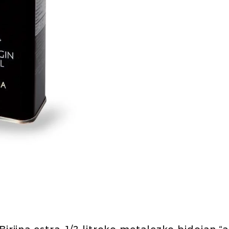
Birjina estra, 1/2 litroko metalezko bidoian 