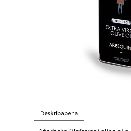
Deskribapena
Añorbeko (Nafarroa) oliba-olio 