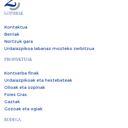
LOTURAK
Kontaktua
Berriak
Nortzuk gara
Urdaiazpikoa labanaz mozteko zerbitzua
PRODUKTUAK
Kontserba finak
Urdaiazpikoak eta hestebeteak
Olioak eta ozpinak
Foies Gras
Gaztak
Gozoak eta ogiak
BODEGA