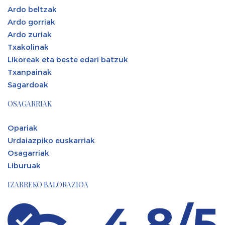
Ardo beltzak
Ardo gorriak
Ardo zuriak
Txakolinak
Likoreak eta beste edari batzuk
Txanpainak
Sagardoak
OSAGARRIAK
Opariak
Urdaiazpiko euskarriak
Osagarriak
Liburuak
IZARREKO BALORAZIOA