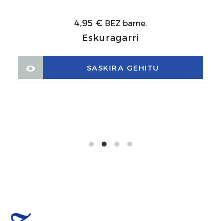
4,95
€
BEZ barne.
Eskuragarri
SASKIRA GEHITU