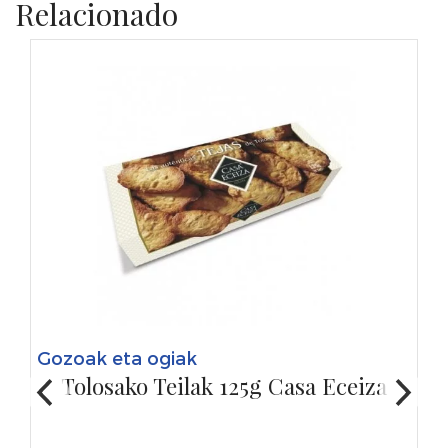
Relacionado
Gozoak eta ogiak
Tolosako Teilak 125g Casa Eceiza