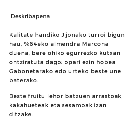
Deskribapena
Kalitate handiko Jijonako turroi bigun
hau, %64eko almendra Marcona
duena, bere ohiko egurrezko kutxan
ontziratuta dago: opari ezin hobea
Gabonetarako edo urteko beste une
baterako.
Beste fruitu lehor batzuen arrastoak,
kakahueteak eta sesamoak izan
ditzake.