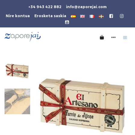
+34 943 422 882
info@zaporejai.com
Nire kontua
Erosketa saskia