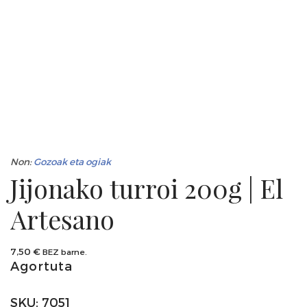
Non:
Gozoak eta ogiak
Jijonako turroi 200g | El
Artesano
7,50
€
BEZ barne.
Agortuta
SKU:
7051