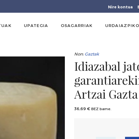
Nire kontua
TUAK
UPATEGIA
OSAGARRIAK
URDAIAZPIKO
Non:
Gaztak
Idiazabal ja
garantiareki
Artzai Gazta
36,69
€
BEZ barne.