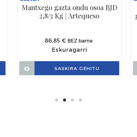
Mantxego gazta ondu osoa BJD
2,8/3 Kg | Artequeso
86,85
€
BEZ barne.
Eskuragarri
SASKIRA GEHITU