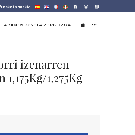
Erosketa saskia
 LABAN-MOZKETA ZERBITZUA
torri izenarren
n 1,175Kg/1,275Kg |