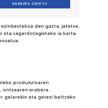
SASKIRA GEHITU
ezinbestekoa den gazta, jatetxe,
o eta sagardotegietako ia karta
posatua.
baleko produkzioaren
, ontzearen arabera.
er gelarekin eta gerezi beltzeko