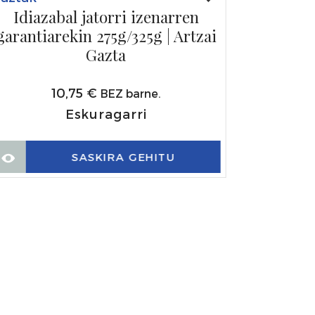
Idiazabal jatorri izenarren
garantiarekin 275g/325g | Artzai
Gazta
10,75
€
BEZ barne.
Eskuragarri
SASKIRA GEHITU