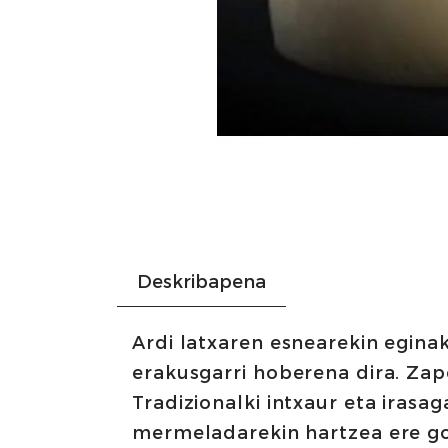
Deskribapena
Ardi latxaren esnearekin egina
erakusgarri hoberena dira. Zap
Tradizionalki intxaur eta irasa
mermeladarekin hartzea ere 