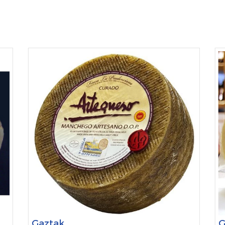
Gaztak
G