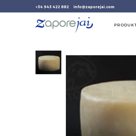
+34 943 422 882
info@zaporejai.com
PRODUK