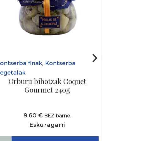
ontserba finak
,
Kontserba
egetalak
Orburu bihotzak Coquet
Gourmet 240g
9,60
€
BEZ barne.
Eskuragarri