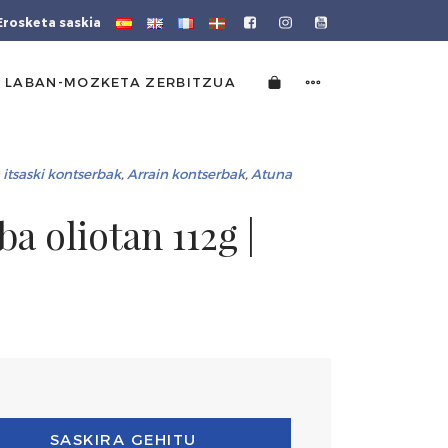
Erosketa saskia
 LABAN-MOZKETA ZERBITZUA
 itsaski kontserbak
,
Arrain kontserbak
,
Atuna
a oliotan 112g |
SASKIRA GEHITU