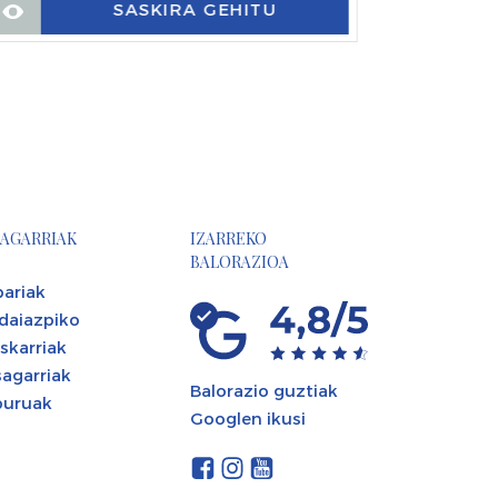
SASKIRA GEHITU
AGARRIAK
IZARREKO
BALORAZIOA
ariak
daiazpiko
skarriak
agarriak
Balorazio guztiak
buruak
Googlen ikusi