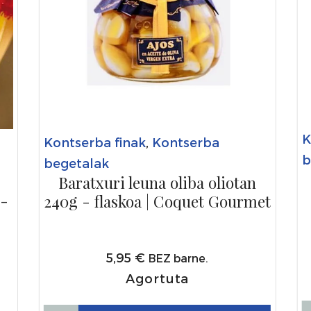
K
Kontserba finak
,
Kontserba
b
begetalak
Baratxuri leuna oliba oliotan
 -
240g - flaskoa | Coquet Gourmet
5,95
€
BEZ barne.
Agortuta