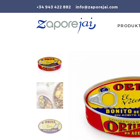
+34 943 422 882
info@zaporejai.com
PRODUK