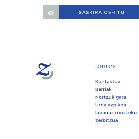
SASKIRA GEHITU
LOTURAK
Kontaktua
Berriak
Nortzuk gara
Urdaiazpikoa
labanaz mozteko
zerbitzua