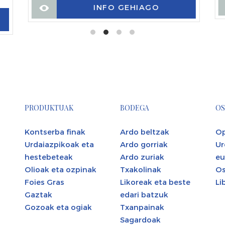
INFO GEHIAGO
PRODUKTUAK
BODEGA
OS
Kontserba finak
Ardo beltzak
Op
Urdaiazpikoak eta
Ardo gorriak
Ur
hestebeteak
Ardo zuriak
eu
Olioak eta ozpinak
Txakolinak
Os
Foies Gras
Likoreak eta beste
Li
Gaztak
edari batzuk
Gozoak eta ogiak
Txanpainak
Sagardoak