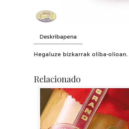
Deskribapena
Hegaluze bizkarrak oliba-olioan.
Relacionado