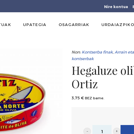
Nire kontua
TUAK
UPATEGIA
OSAGARRIAK
URDAIAZPIKO
Non:
Kontserba finak
,
Arrain eta
kontserbak
Hegaluze olib
Ortiz
3,75
€
BEZ barne.