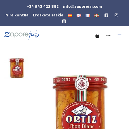
+34 943 422 882
info@zaporejai.com
Nire kontua
Erosketa saskia