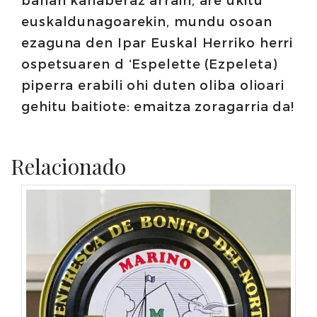
euskaldunagoarekin, mundu osoan
ezaguna den Ipar Euskal Herriko herri
ospetsuaren d ‘Espelette (Ezpeleta)
piperra erabili ohi duten oliba olioari
gehitu baitiote: emaitza zoragarria da!
Relacionado