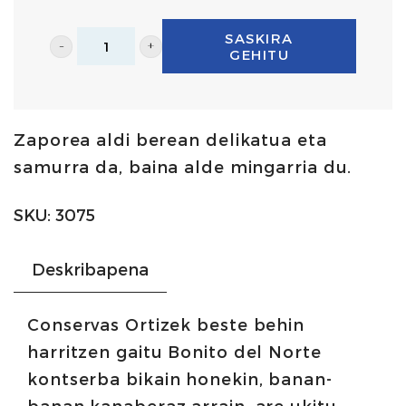
SASKIRA
GEHITU
Hegaluze
ezpeleta-
piperrako
Zaporea aldi berean delikatua eta
oliba
samurra da, baina alde mingarria du.
oliotan
220g
SKU:
3075
|
Ortiz
Deskribapena
kopurua
Conservas Ortizek beste behin
harritzen gaitu Bonito del Norte
kontserba bikain honekin, banan-
banan kanaberaz arrain, are ukitu