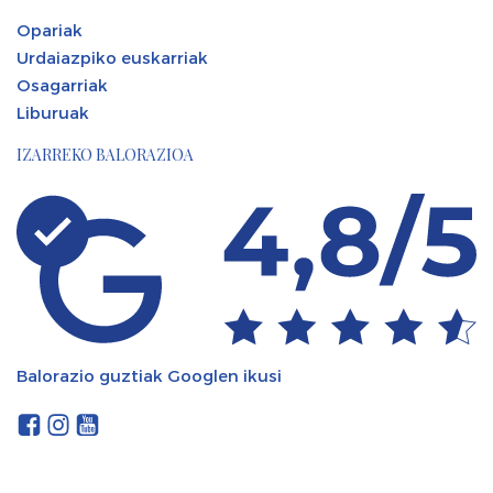
Opariak
Urdaiazpiko euskarriak
Osagarriak
Liburuak
IZARREKO BALORAZIOA
Balorazio guztiak Googlen ikusi