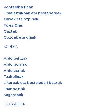
Kontserba finak
Urdaiazpikoak eta hestebeteak
Olioak eta ozpinak
Foies Gras
Gaztak
Gozoak eta ogiak
BODEGA
Ardo beltzak
Ardo gorriak
Ardo zuriak
Txakolinak
Likoreak eta beste edari batzuk
Txanpainak
Sagardoak
OSAGARRIAK