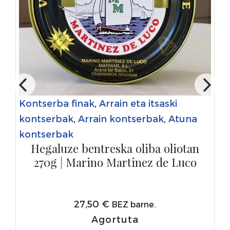
Kontserba finak
,
Arrain eta itsaski
kontserbak
,
Arrain kontserbak
,
Atuna
kontserbak
Hegaluze bentreska oliba oliotan
270g | Marino Martinez de Luco
27,50
€
BEZ barne.
Agortuta