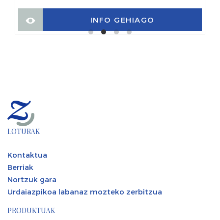
INFO GEHIAGO
LOTURAK
Kontaktua
Berriak
Nortzuk gara
Urdaiazpikoa labanaz mozteko zerbitzua
PRODUKTUAK