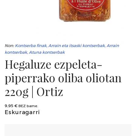
Non:
Kontserba finak
,
Arrain eta itsaski kontserbak
,
Arrain
kontserbak
,
Atuna kontserbak
Hegaluze ezpeleta-
piperrako oliba oliotan
220g | Ortiz
9,95
€
BEZ barne.
Eskuragarri