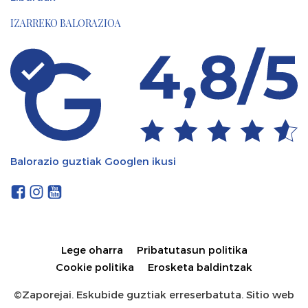
IZARREKO BALORAZIOA
Balorazio guztiak Googlen ikusi
Lege oharra
Pribatutasun politika
Cookie politika
Erosketa baldintzak
©Zaporejai. Eskubide guztiak erreserbatuta. Sitio web