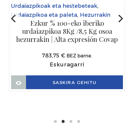
Urdaiazpikoak eta hestebeteak
,
Urdaiazpikoa eta paleta
,
Hezurrakin
Ezkur % 100-eko iberiko
urdaiazpikoa 8Kg /8,5 Kg osoa
hezurrakin | Alta expresión Covap
783,75
€
BEZ barne.
Eskuragarri
SASKIRA GEHITU