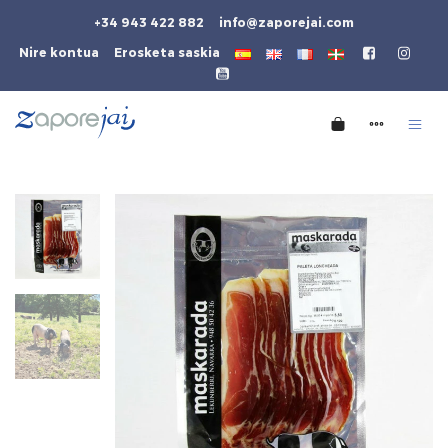
+34 943 422 882
info@zaporejai.com
Nire kontua
Erosketa saskia