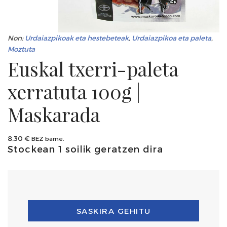
Non:
Urdaiazpikoak eta hestebeteak
,
Urdaiazpikoa eta paleta
,
Moztuta
Euskal txerri-paleta
xerratuta 100g |
Maskarada
8,30
€
BEZ barne.
Stockean 1 soilik geratzen dira
SASKIRA GEHITU