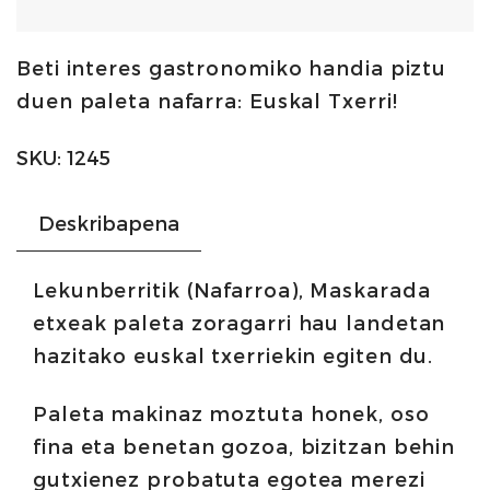
Beti interes gastronomiko handia piztu
duen paleta nafarra: Euskal Txerri!
SKU:
1245
Deskribapena
Lekunberritik (Nafarroa), Maskarada
etxeak paleta zoragarri hau landetan
hazitako euskal txerriekin egiten du.
Paleta makinaz moztuta honek, oso
fina eta benetan gozoa, bizitzan behin
gutxienez probatuta egotea merezi