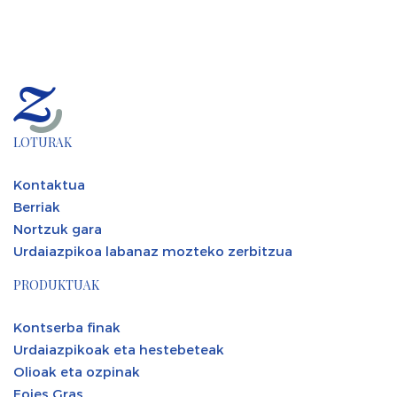
LOTURAK
Kontaktua
Berriak
Nortzuk gara
Urdaiazpikoa labanaz mozteko zerbitzua
PRODUKTUAK
Kontserba finak
Urdaiazpikoak eta hestebeteak
Olioak eta ozpinak
Foies Gras