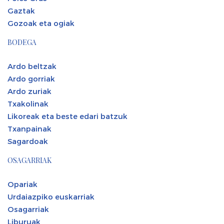
Gaztak
Gozoak eta ogiak
BODEGA
Ardo beltzak
Ardo gorriak
Ardo zuriak
Txakolinak
Likoreak eta beste edari batzuk
Txanpainak
Sagardoak
OSAGARRIAK
Opariak
Urdaiazpiko euskarriak
Osagarriak
Liburuak