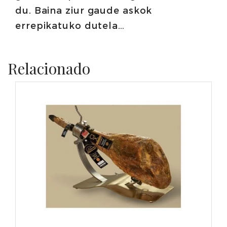
du. Baina ziur gaude askok
errepikatuko dutela…
Relacionado