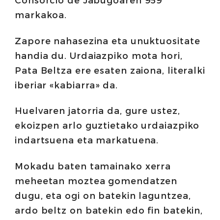
markakoa.
Zapore nahasezina eta unuktuositate
handia du. Urdaiazpiko mota hori,
Pata Beltza ere esaten zaiona, literalki
iberiar «kabiarra» da.
Huelvaren jatorria da, gure ustez,
ekoizpen arlo guztietako urdaiazpiko
indartsuena eta markatuena.
Mokadu baten tamainako xerra
meheetan moztea gomendatzen
dugu, eta ogi on batekin laguntzea,
ardo beltz on batekin edo fin batekin,