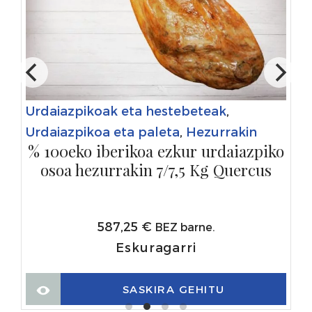
Urdaiazpikoak eta hestebeteak
,
Urdaiazpikoa eta paleta
,
Hezurrakin
% 100eko iberikoa ezkur urdaiazpiko
osoa hezurrakin 7/7,5 Kg Quercus
587,25
€
BEZ barne.
Eskuragarri
SASKIRA GEHITU