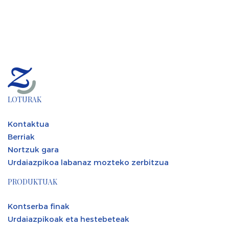
LOTURAK
Kontaktua
Berriak
Nortzuk gara
Urdaiazpikoa labanaz mozteko zerbitzua
PRODUKTUAK
Kontserba finak
Urdaiazpikoak eta hestebeteak