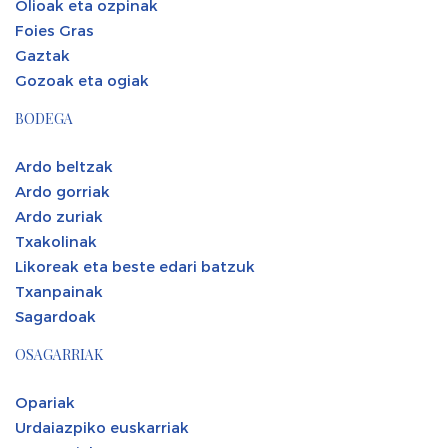
Olioak eta ozpinak
Foies Gras
Gaztak
Gozoak eta ogiak
BODEGA
Ardo beltzak
Ardo gorriak
Ardo zuriak
Txakolinak
Likoreak eta beste edari batzuk
Txanpainak
Sagardoak
OSAGARRIAK
Opariak
Urdaiazpiko euskarriak