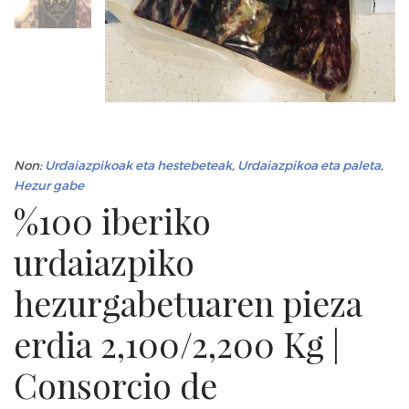
Non:
Urdaiazpikoak eta hestebeteak
,
Urdaiazpikoa eta paleta
,
Hezur gabe
%100 iberiko
urdaiazpiko
hezurgabetuaren pieza
erdia 2,100/2,200 Kg |
Consorcio de