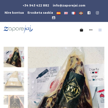
+34 943 422 882
info@zaporejai.com
Nire kontua
Erosketa saskia