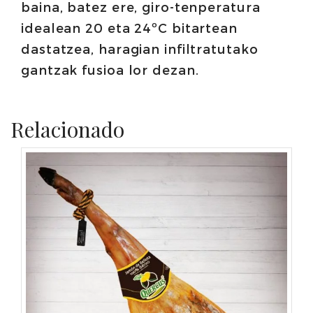
baina, batez ere, giro-tenperatura
idealean 20 eta 24ºC bitartean
dastatzea, haragian infiltratutako
gantzak fusioa lor dezan.
Relacionado