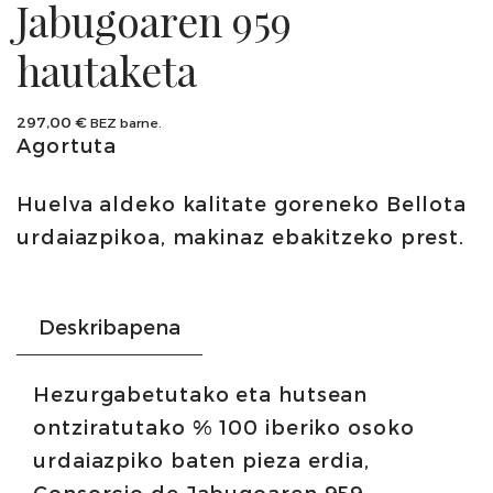
Jabugoaren 959
hautaketa
297,00
€
BEZ barne.
Agortuta
Huelva aldeko kalitate goreneko Bellota
urdaiazpikoa, makinaz ebakitzeko prest.
Deskribapena
Hezurgabetutako eta hutsean
ontziratutako % 100 iberiko osoko
urdaiazpiko baten pieza erdia,
Consorcio de Jabugoaren 959