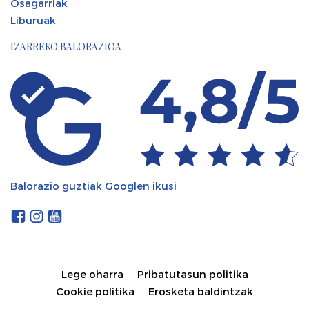
Osagarriak
Liburuak
IZARREKO BALORAZIOA
Balorazio guztiak Googlen ikusi
Lege oharra
Pribatutasun politika
Cookie politika
Erosketa baldintzak