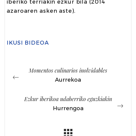
iberiko terriakin ezkur bila (2014
azaroaren asken aste).
IKUSI BIDEOA
Momentos culinarios inolvidables
Aurrekoa
Ezkur iberikoa udaberriko eguzkiakin
Hurrengoa