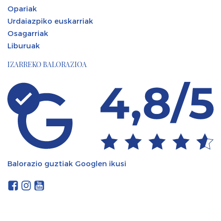
Opariak
Urdaiazpiko euskarriak
Osagarriak
Liburuak
IZARREKO BALORAZIOA
Balorazio guztiak Googlen ikusi