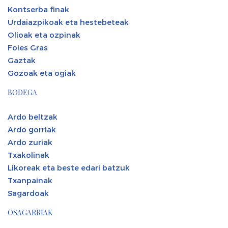
Kontserba finak
Urdaiazpikoak eta hestebeteak
Olioak eta ozpinak
Foies Gras
Gaztak
Gozoak eta ogiak
BODEGA
Ardo beltzak
Ardo gorriak
Ardo zuriak
Txakolinak
Likoreak eta beste edari batzuk
Txanpainak
Sagardoak
OSAGARRIAK