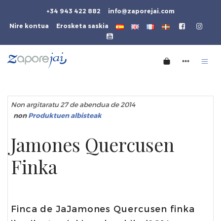
+34 943 422 882
info@zaporejai.com
Nire kontua
Erosketa saskia
Non argitaratu 27 de abendua de 2014
non
Produktuen albisteak
Jamones Quercusen
Finka
Finca de Ja
Jamones Quercusen finka