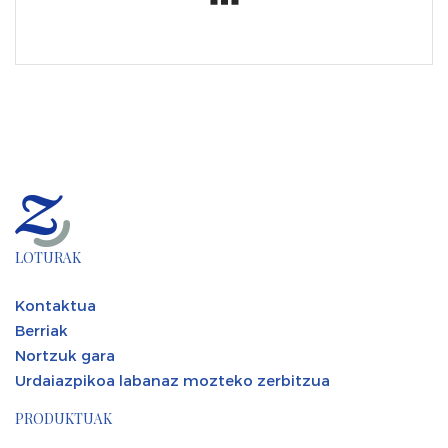
LOTURAK
Kontaktua
Berriak
Nortzuk gara
Urdaiazpikoa labanaz mozteko zerbitzua
PRODUKTUAK