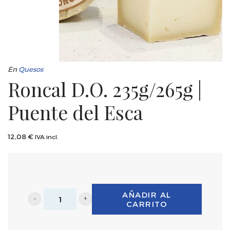
En
Quesos
Roncal D.O. 235g/265g |
Puente del Esca
12,08
€
IVA incl.
AÑADIR AL
CARRITO
Roncal
D.O.