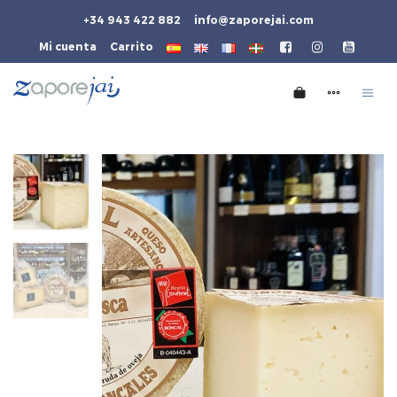
+34 943 422 882
info@zaporejai.com
Mi cuenta
Carrito