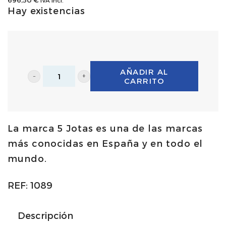
Hay existencias
AÑADIR AL
CARRITO
Jamón
de
Bellota
La marca 5 Jotas es una de las marcas
100%
más conocidas en España y en todo el
ibérico
mundo.
-
entero
REF:
1089
con
hueso
Descripción
6,750/7,250