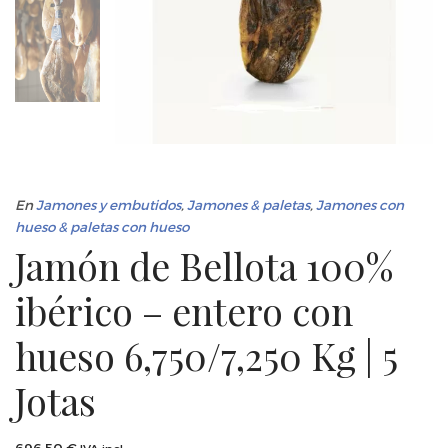
En
Jamones y embutidos
,
Jamones & paletas
,
Jamones con
hueso & paletas con hueso
Jamón de Bellota 100%
ibérico – entero con
hueso 6,750/7,250 Kg | 5
Jotas
696,50
€
IVA incl.