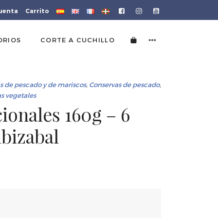
cuenta
Carrito
ORIOS
CORTE A CUCHILLO
s de pescado y de mariscos
,
Conservas de pescado
,
s vegetales
cionales 160g – 6
lbizabal