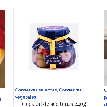
Conservas selectas
,
Conservas
C
vegetales
p
s
Cocktail de aceitunas 240g
d