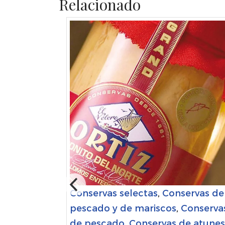
Relacionado
ervas de
onservas
Conservas selectas
,
Conservas de
e atunes
pescado y de mariscos
,
Conserva
ceite de
de pescado
,
Conservas de atunes