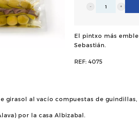
Gildas
tradicionales
160g
El pintxo más emble
-
Sebastián.
6
unidades
REF:
4075
|
Albizabal
cantidad
de girasol al vacío compuestas de guindillas,
lava) por la casa Albizabal.