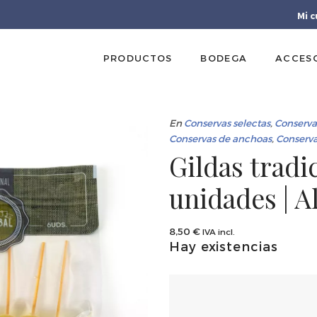
Mi 
PRODUCTOS
BODEGA
ACCES
En
Conservas selectas
,
Conserva
Conservas de anchoas
,
Conserva
Gildas tradi
unidades | A
8,50
€
IVA incl.
Hay existencias