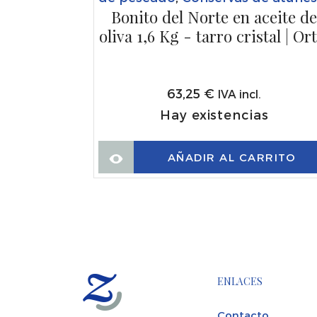
istal |
Bonito del Norte en aceite d
rtiz
oliva 1,6 Kg - tarro cristal | Ort
s
63,25
€
IVA incl.
Hay existencias
RRITO
AÑADIR AL CARRITO
ENLACES
Contacto