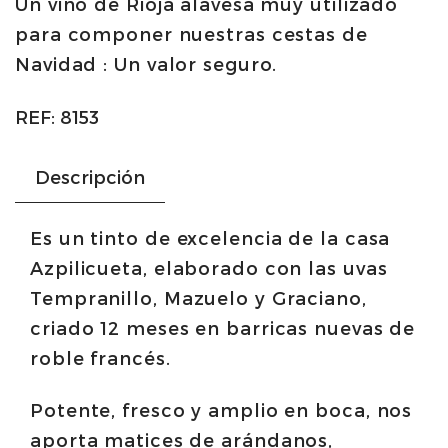
Un vino de Rioja alavesa muy utilizado
Privada
para componer nuestras cestas de
75cl
Navidad : Un valor seguro.
DO
Rioja
REF:
8153
cantidad
Descripción
Es un tinto de excelencia de la casa
Azpilicueta, elaborado con las uvas
Tempranillo, Mazuelo y Graciano,
criado 12 meses en barricas nuevas de
roble francés.
Potente, fresco y amplio en boca, nos
aporta matices de arándanos,