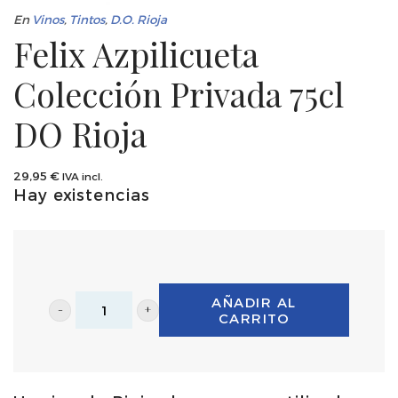
En
Vinos
,
Tintos
,
D.O. Rioja
Felix Azpilicueta
Colección Privada 75cl
DO Rioja
29,95
€
IVA incl.
Hay existencias
AÑADIR AL
CARRITO
Felix
Azpilicueta
Colección