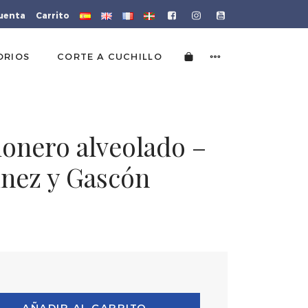
cuenta
Carrito
ORIOS
CORTE A CUCHILLO
monero alveolado –
ínez y Gascón
AÑADIR AL CARRITO