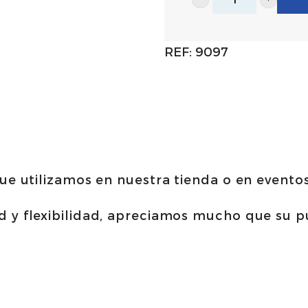
Cuchillo
jamonero
alveolado
REF:
9097
-
30cm
|
Martínez
y
Gascón
e utilizamos en nuestra tienda o en eventos
cantidad
 y flexibilidad, apreciamos mucho que su 