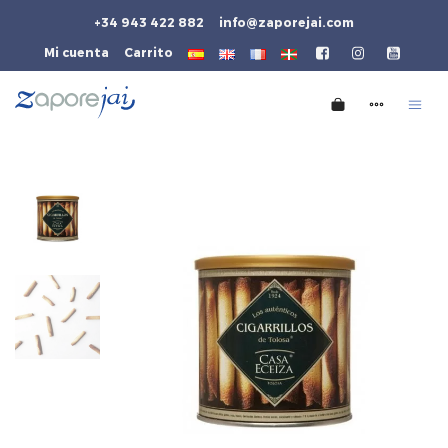
+34 943 422 882
info@zaporejai.com
Mi cuenta
Carrito