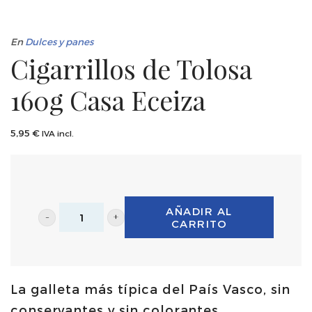
En
Dulces y panes
Cigarrillos de Tolosa
160g Casa Eceiza
5,95
€
IVA incl.
AÑADIR AL
CARRITO
Cigarrillos
de
Tolosa
La galleta más típica del País Vasco, sin
160g
conservantes y sin colorantes.
Casa