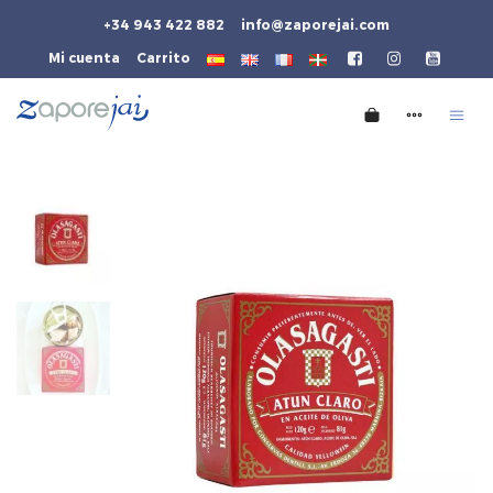
+34 943 422 882
info@zaporejai.com
Mi cuenta
Carrito