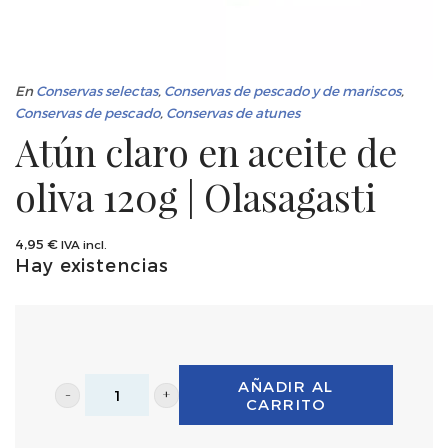
En
Conservas selectas
,
Conservas de pescado y de mariscos
,
Conservas de pescado
,
Conservas de atunes
Atún claro en aceite de
oliva 120g | Olasagasti
4,95
€
IVA incl.
Hay existencias
AÑADIR AL
CARRITO
Atún
claro