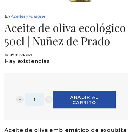
En
Aceites y vinagres
Aceite de oliva ecológico
50cl | Nuñez de Prado
14,95
€
IVA incl.
Hay existencias
AÑADIR AL
CARRITO
Aceite
de
oliva
Aceite de oliva emblemático de exquisita
ecológico