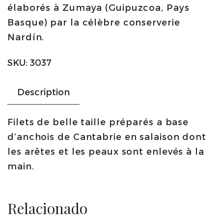
élaborés à Zumaya (Guipuzcoa, Pays
d'olive
Basque) par la célèbre conserverie
100g
Nardín.
|
Nardin
SKU:
3037
quantity
Description
Filets de belle taille préparés a base
d’anchois de Cantabrie en salaison dont
les arêtes et les peaux sont enlevés à la
main.
Relacionado