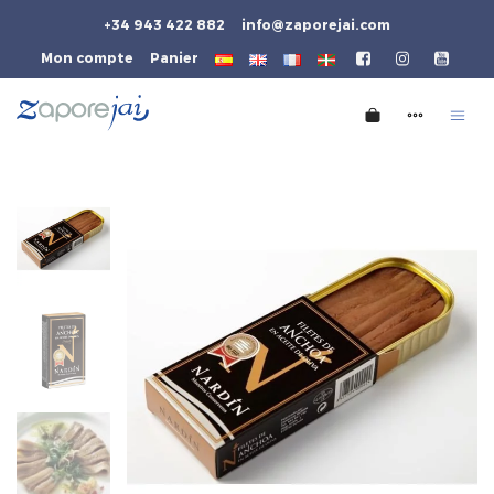
+34 943 422 882
info@zaporejai.com
Mon compte
Panier