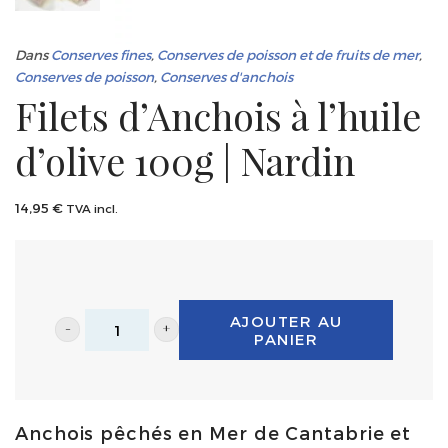
Dans
Conserves fines
,
Conserves de poisson et de fruits de mer
,
Conserves de poisson
,
Conserves d'anchois
Filets d’Anchois à l’huile
d’olive 100g | Nardin
14,95
€
TVA incl.
AJOUTER AU
PANIER
Filets
d'Anchois
à
Anchois pêchés en Mer de Cantabrie et
l'huile