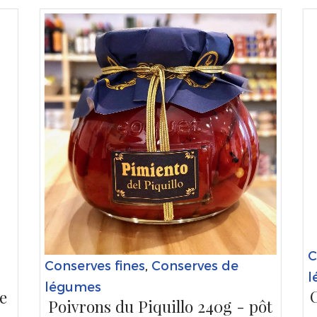
C
Conserves fines
,
Conserves de
l
légumes
ve
Poivrons du Piquillo 240g - pôt