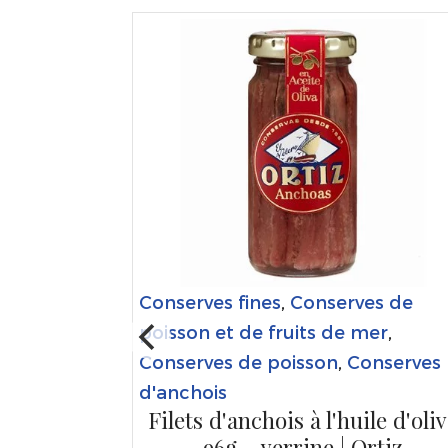
Conserves fines
,
Conserves de
es de
poisson et de fruits de mer
,
er
,
Conserves de poisson
,
Conserves
tres
d'anchois
Filets d'anchois à l'huile d'oli
scabèche
96g - verrine | Ortiz