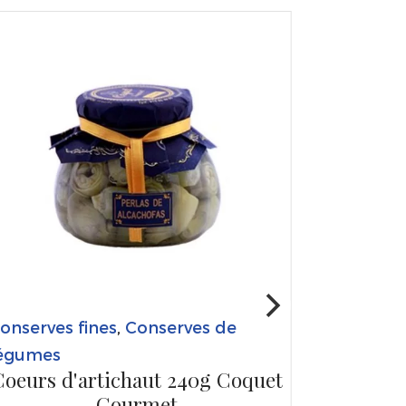
onserves fines
,
Conserves de
égumes
Coeurs d'artichaut 240g Coquet
Gourmet