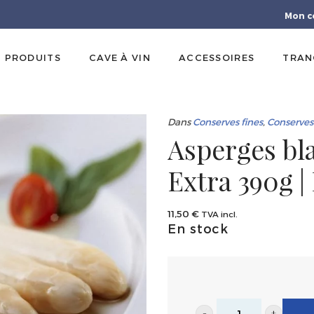
Mon c
PRODUITS
CAVE À VIN
ACCESSOIRES
TRAN
Dans
Conserves fines
,
Conserves
Asperges bl
Extra 390g |
11,50
€
TVA incl.
En stock