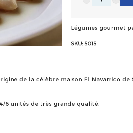
Asperges
blanches
de
Légumes gourmet pa
Navarre
Extra
SKU:
5015
390g
|
El
Navarrico
igine de la célèbre maison El Navarrico de S
quantity
4/6 unités de très grande qualité.