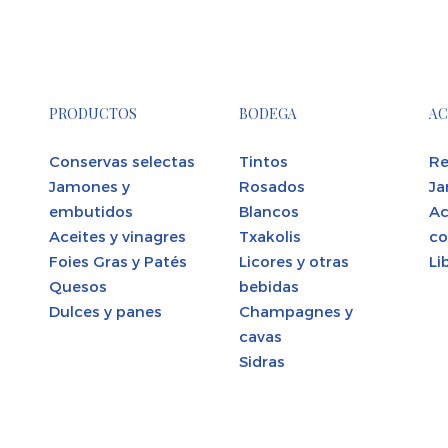
PRODUCTOS
BODEGA
AC
Conservas selectas
Tintos
Re
Jamones y
Rosados
Ja
embutidos
Blancos
Ac
Aceites y vinagres
Txakolis
co
Foies Gras y Patés
Licores y otras
Li
Quesos
bebidas
Dulces y panes
Champagnes y
cavas
Sidras