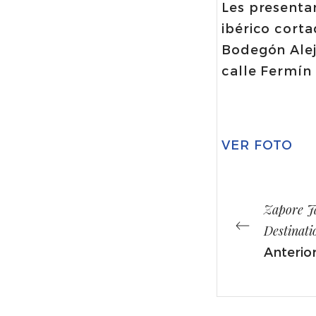
Les presenta
ibérico cort
Bodegón Alej
calle Fermín 
VER FOTO
Zapore Ja
Destinati
Anterio