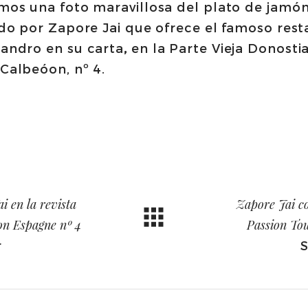
mos una foto maravillosa del plato de jamón
ado por Zapore Jai que ofrece el famoso res
andro en su carta
,
en la Parte Vieja Donostia
Calbeóon, nº 4.
i en la revista
Zapore Jai c
on Espagne nº 4
Passion To
r
S