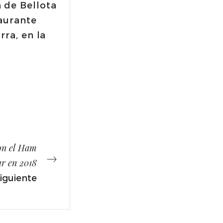
 de Bellota
taurante
rra, en la
on el Ham
ur en 2018
iguiente