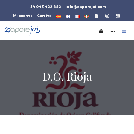
+34 943 422 882
info@zaporejai.com
Mi cuenta
Carrito
D.O. Rioja