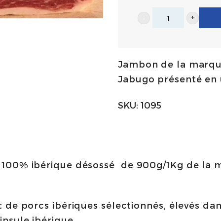
Jambon
de
Bellota
Jambon de la marqu
100%
Jabugo présenté en 
ibérique
en
SKU:
1095
morceau
800g/900g
|
959
 100% ibérique désossé de 900g/1Kg de la 
de
Consorcio
de
 de porcs ibériques sélectionnés, élevés dan
Jabugo
nsule ibérique.