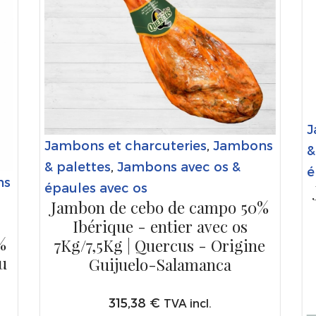
J
Jambons et charcuteries
,
Jambons
&
& palettes
,
Jambons avec os &
é
ns
épaules avec os
Jambon de cebo de campo 50%
Ibérique - entier avec os
%
7Kg/7,5Kg | Quercus - Origine
u
Guijuelo-Salamanca
315,38
€
TVA incl.