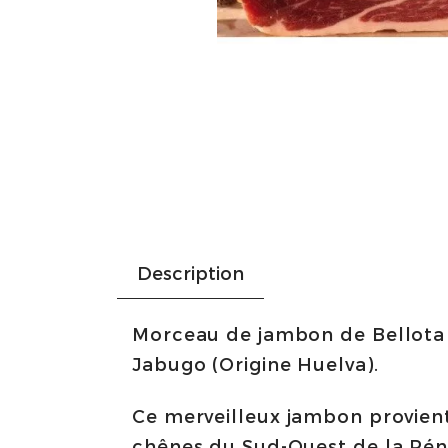
Description
Morceau de jambon de Bellota
Jabugo (Origine Huelva).
Ce merveilleux jambon provient
chênes du Sud-Ouest de la Péni