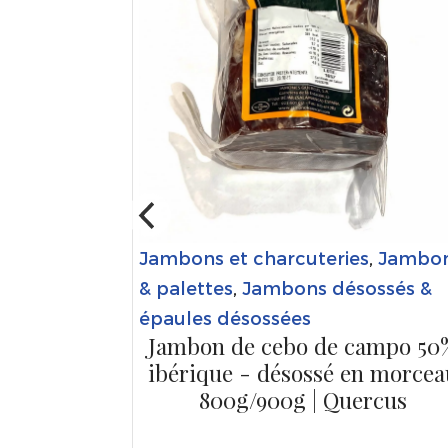
bons
ssées
 désossée
050 Kg -
Jambons et charcuteries
,
Jambo
& palettes
,
Jambons désossés &
.
épaules désossées
Jambon de cebo de campo 50
ibérique - désossé en morcea
800g/900g | Quercus
ANIER