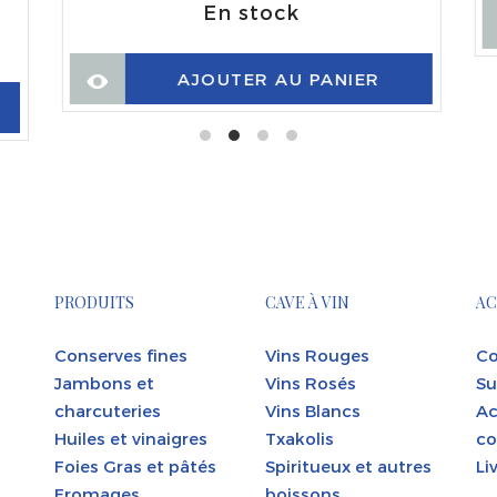
En stock
AJOUTER AU PANIER
PRODUITS
CAVE À VIN
AC
Conserves fines
Vins Rouges
Co
Jambons et
Vins Rosés
Su
charcuteries
Vins Blancs
Ac
Huiles et vinaigres
Txakolis
co
Foies Gras et pâtés
Spiritueux et autres
Li
Fromages
boissons