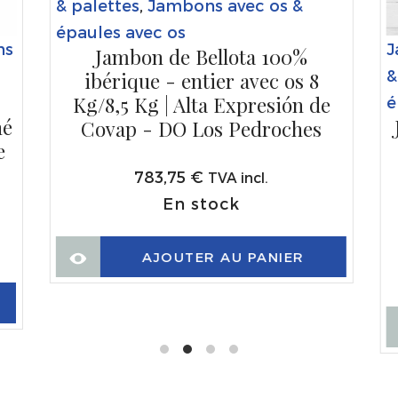
& palettes
,
Jambons avec os &
épaules avec os
ns
J
Jambon de Bellota 100%
&
ibérique - entier avec os 8
Kg/8,5 Kg | Alta Expresión de
é
hé
Covap - DO Los Pedroches
e
783,75
€
TVA incl.
En stock
AJOUTER AU PANIER