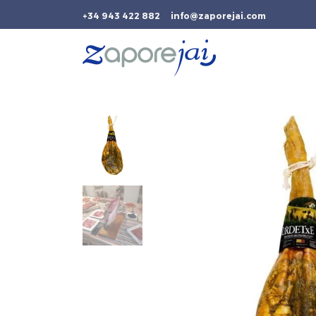
+34 943 422 882
info@zaporejai.com