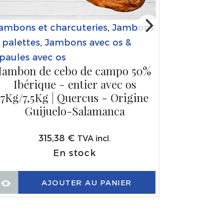
ambons et charcuteries
,
Jambons
 palettes
,
Jambons avec os &
paules avec os
Jambon de cebo de campo 50%
Ibérique - entier avec os
7Kg/7,5Kg | Quercus - Origine
Guijuelo-Salamanca
315,38
€
TVA incl.
En stock
AJOUTER AU PANIER