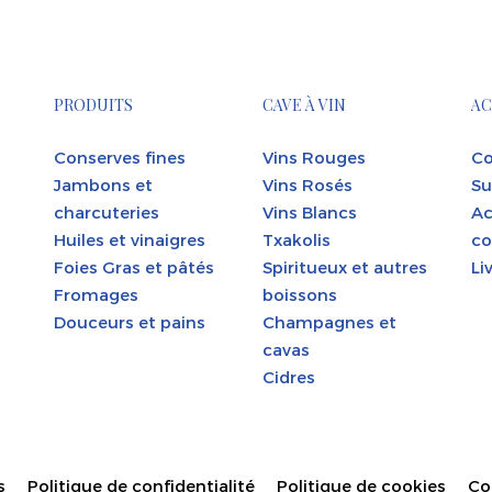
PRODUITS
CAVE À VIN
AC
Conserves fines
Vins Rouges
Co
Jambons et
Vins Rosés
Su
charcuteries
Vins Blancs
Ac
Huiles et vinaigres
Txakolis
co
Foies Gras et pâtés
Spiritueux et autres
Li
Fromages
boissons
Douceurs et pains
Champagnes et
cavas
Cidres
s
Politique de confidentialité
Politique de cookies
Co