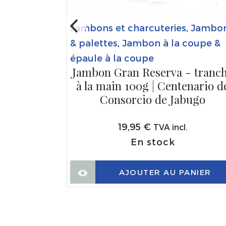
,
Jambons
Jambons et charcuteries
,
Jambo
ssés &
& palettes
,
Jambon à la coupe &
épaule à la coupe
 100%
Jambon Gran Reserva - tranc
n morceau
à la main 100g | Centenario d
ercus
Consorcio de Jabugo
19,95
€
.
TVA incl.
En stock
ANIER
AJOUTER AU PANIER