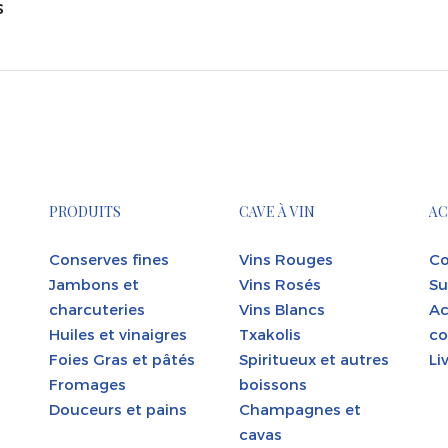
s
PRODUITS
CAVE À VIN
AC
Conserves fines
Vins Rouges
Co
Jambons et
Vins Rosés
Su
charcuteries
Vins Blancs
Ac
Huiles et vinaigres
Txakolis
co
Foies Gras et pâtés
Spiritueux et autres
Li
Fromages
boissons
Douceurs et pains
Champagnes et
cavas