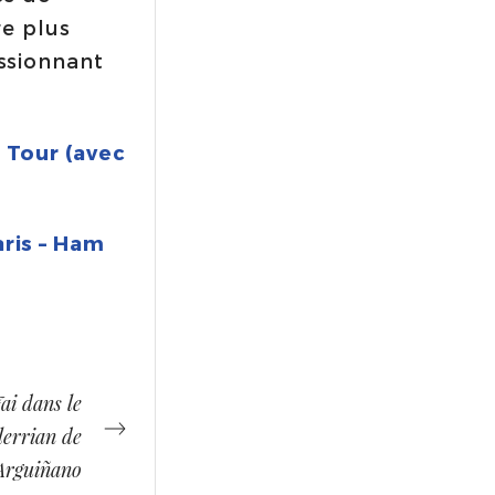
re plus
ssionnant
 Tour (avec
ris – Ham
ai dans le
errian de
Arguiñano