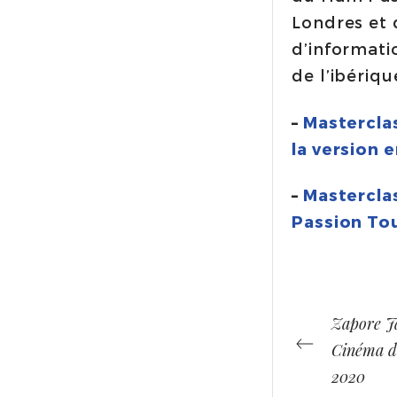
Londres et 
d’informati
de l’ibériqu
–
Masterclas
la version e
–
Mastercla
Passion Tou
Zapore Ja
Cinéma de
2020