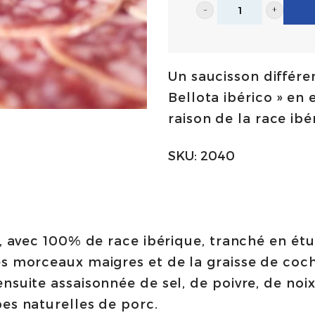
Saucisson
de
Bellota
Un saucisson différe
100%
Bellota ibérico » en
ibérique
raison de la race ibé
tranché
100g
SKU:
2040
|
Sélection
Zapore
Jai
», avec 100% de race ibérique, tranché en étu
quantity
es morceaux maigres et de la graisse de coch
nsuite assaisonnée de sel, de poivre, de noix
pes naturelles de porc.