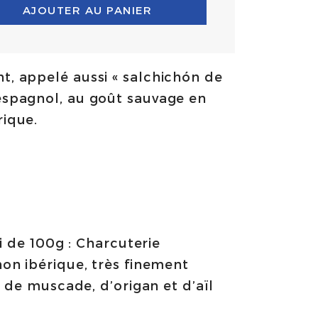
AJOUTER AU PANIER
nt, appelé aussi « salchichón de
 espagnol, au goût sauvage en
rique.
i de 100g : Charcuterie
on ibérique, très finement
 de muscade, d’origan et d’aïl