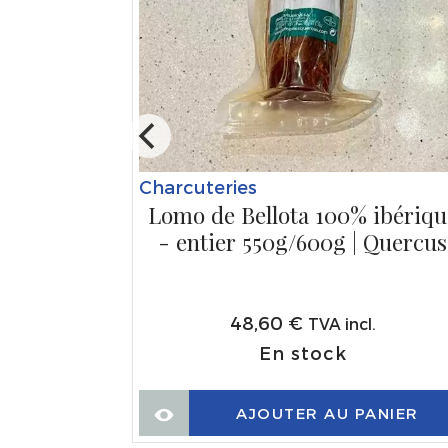
,
Charcuteries
sa Riera
Lomo de Bellota 100% ibériqu
- entier 550g/600g | Quercus
48,60
€
TVA incl.
En stock
ANIER
AJOUTER AU PANIER