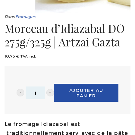
Dans
Fromages
Morceau d’Idiazabal DO
275g/325g | Artzai Gazta
10,75
€
TVA incl.
AJOUTER AU
PANIER
Morceau
d'Idiazabal
DO
Le fromage Idiazabal est
275g/325g
traditionnellement servi avec de la pâte
|