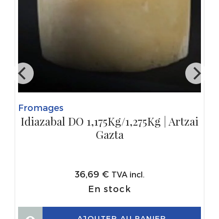
Fromages
Idiazabal DO 1,175Kg/1,275Kg | Artzai
Gazta
36,69
€
TVA incl.
En stock
AJOUTER AU PANIER