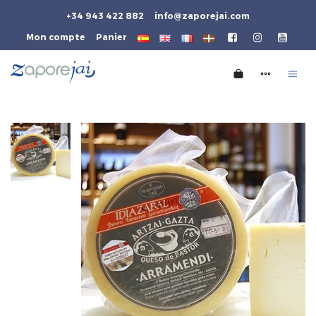
+34 943 422 882
info@zaporejai.com
Mon compte
Panier