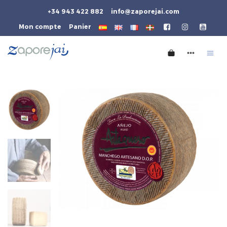
+34 943 422 882
info@zaporejai.com
Mon compte
Panier