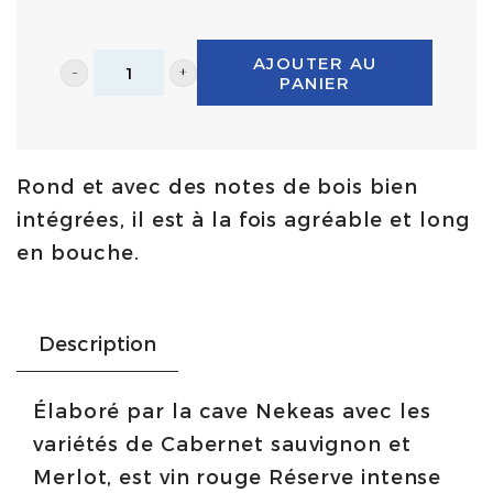
AJOUTER AU
PANIER
Los
Olivos
de
Rond et avec des notes de bois bien
Nekeas
intégrées, il est à la fois agréable et long
Reserva
en bouche.
75cl
|
DO
Description
Navarra
quantity
Élaboré par la cave Nekeas avec les
variétés de Cabernet sauvignon et
Merlot, est vin rouge Réserve intense