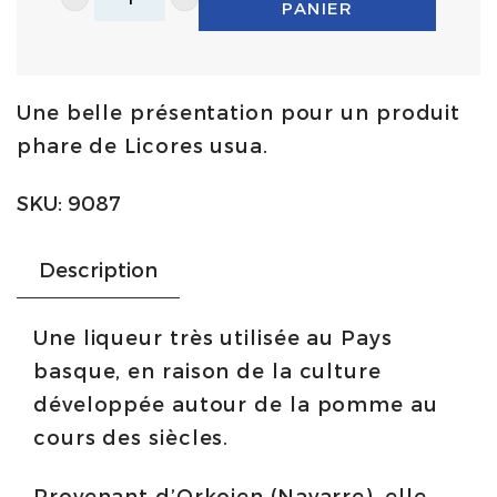
PANIER
Liqueur
de
pomme
Une belle présentation pour un produit
1L
phare de Licores usua.
|
Usua
SKU:
9087
quantity
Description
Une liqueur très utilisée au Pays
basque, en raison de la culture
développée autour de la pomme au
cours des siècles.
Provenant d’Orkoien (Navarre), elle