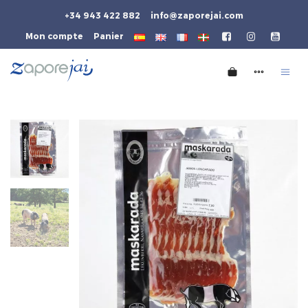
+34 943 422 882
info@zaporejai.com
Mon compte
Panier