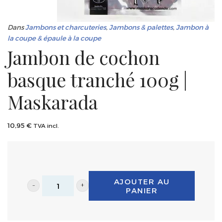
Dans
Jambons et charcuteries
,
Jambons & palettes
,
Jambon à
la coupe & épaule à la coupe
Jambon de cochon
basque tranché 100g |
Maskarada
10,95
€
TVA incl.
AJOUTER AU
PANIER
Jambon
de
cochon