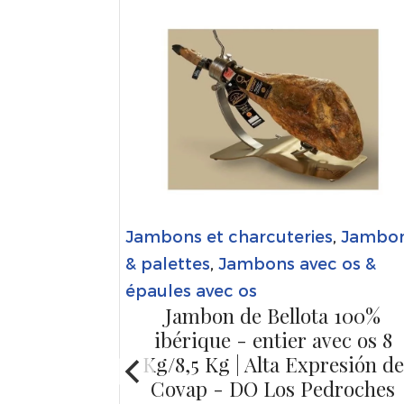
Jambons et charcuteries
,
Jambo
& palettes
,
Jambons avec os &
épaules avec os
Jambon de Bellota 100%
,
Jambons
ibérique - entier avec os 8
ssés &
Kg/8,5 Kg | Alta Expresión de
Covap - DO Los Pedroches
 ibérique