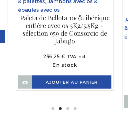
& palettes
,
Jambons avec os &
épaules avec os
Paleta de Bellota 100% ibérique
J
entière avec os 5Kg/5,5Kg -
&
sélection 959 de Consorcio de
é
Jabugo
236,25
€
TVA incl.
En stock
AJOUTER AU PANIER