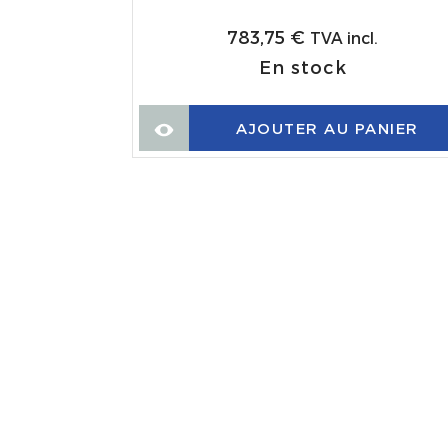
50Kg/2,750
783,75
€
TVA incl.
Guijuelo-
En stock
AJOUTER AU PANIER
l.
ANIER