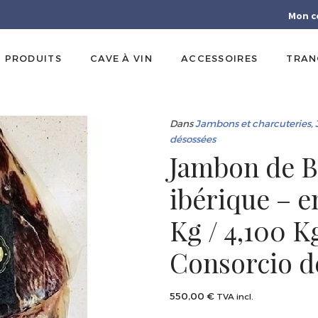
Mon c
PRODUITS
CAVE À VIN
ACCESSOIRES
TRAN
Dans
Jambons et charcuteries
,
désossées
Jambon de B
ibérique – e
Kg / 4,100 Kg
Consorcio d
550,00
€
TVA incl.