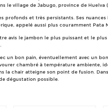
Kg
s le village de Jabugo, province de Huelva (
|
sélection
 profonds et très persistants. Ses nuances i
959
ibérique, appelé aussi plus couramment Pata 
de
re avis le jambon le plus puissant et le plu
Consorcio
.
de
Jabugo
vec un bon pain, éventuellement avec un bon 
quantity
savourer chambré à température ambiente, i
ns la chair atteigne son point de fusion. Dan
 de dégustation possible.