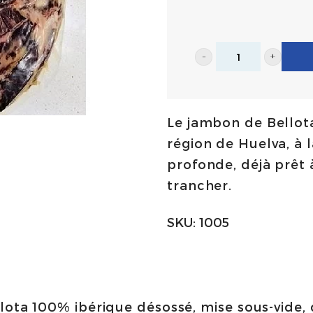
Jambon
de
Bellota
Le jambon de Bellota
100%
région de Huelva, à 
ibérique
profonde, déjà prêt 
-
trancher.
entier
désossé
SKU:
1005
3,900
Kg
/
4,100
lota 100% ibérique désossé, mise sous-vide,