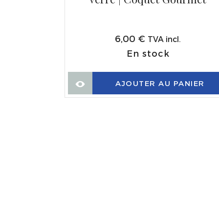
es de
er
,
6,00
€
TVA incl.
nserves
En stock
à l'huile
AJOUTER AU PANIER
 verre |
ck
TE