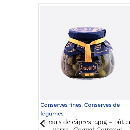
Conserves fines
,
Conserves de
légumes
Fleurs de câpres 240g - pôt e
verre | Coquet Gourmet