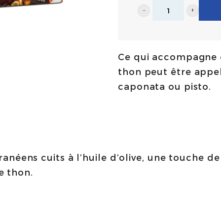
Filet
de
thon
Ce qui accompagne ce
et
thon peut être appel
ratatouille
caponata ou pisto.
190g
|
Olasagasti
quantity
néens cuits à l’huile d’olive, une touche de
de thon.