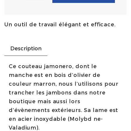
jamonero
alvéolé
Un outil de travail élégant et efficace.
avec
manche
en
Description
bois
d'olivier
Ce couteau jamonero, dont le
-
manche est en bois d’olivier de
29
couleur marron, nous l’utilisons pour
cm
trancher les jambons dans notre
|
boutique mais aussi lors
Martínez
d’évènements extérieurs. Sa lame est
y
en acier inoxydable (Molybd ne-
Gascón
Valadium).
quantity