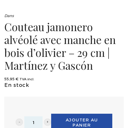
Dans
Couteau jamonero
alvéolé avec manche en
bois d’olivier – 29 cm |
Martínez y Gascón
55,95
€
TVA incl.
En stock
AJOUTER AU
PANIER
Couteau